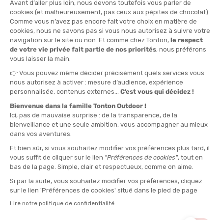
reste la référence absolue grâce à son partenariat avec l'IGN.
L'application propose des cartes topographiques d'une précision
inégalée au 1/25 000. Les tracés sont souvent vérifiés par des
modérateurs, ce qui garantit une grande fiabilité sur le terrain.
Avantages :
accès aux cartes IGN et fiches de randonnées très
détaillées.
Inconvénients :
interface plus classique et abonnement requis
pour les cartes topographiques.
Wikiloc
Wikiloc
fonctionne comme un immense catalogue de traces
GPS déposées par des passionnés du monde entier. Très efficace
pour le trail et le VTT, elle permet de trouver des parcours très
spécifiques avec une communauté extrêmement active et un
tarif premium très compétitif.
Avantages :
un choix incroyable de sports et un prix très
accessible.
Inconvénients :
beaucoup de traces en doublon qui rendent
parfois la recherche fastidieuse.
MaRando
MaRando est l'application officielle de la FFRandonnée
. Elle