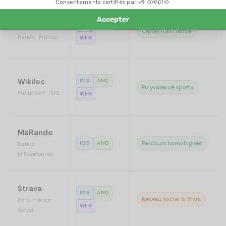
Visorando
IOS
AND
Cartes IGN France
Rando · France
WEB
Wikiloc
IOS
AND
Polyvalence sports
Multisport · GPS
WEB
MaRando
IOS
AND
Parcours homologués
Rando ·
FFRandonnée
Strava
IOS
AND
Réseau social & Stats
Performance ·
WEB
Social