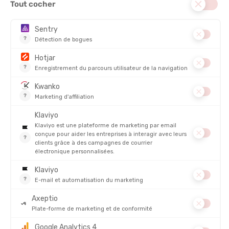
donne accès à des milliers d'itinéraires homologués (GR, GRP,
PR). C'est un gage de qualité pour ceux qui veulent s'assurer que
le chemin emprunté est entretenu et sécurisé par la fédération.
Avantages :
parcours homologués et sécurisés, soutient
l'entretien des sentiers.
Inconvénients :
catalogue plus restreint que les applications
communautaires.
Strava
Connue pour le cyclisme et la course à pied,
Strava
s'impose
aussi en randonnée. Ses "Heatmaps" permettent de voir quels
chemins sont réellement empruntés par les locaux, ce qui est
très utile pour sortir des sentiers battus tout en restant sur des
traces sécurisantes.
Avantages :
aspect social très fort et cartes de fréquentation
(Heatmaps) uniques.
Inconvénients :
moins de détails topographiques que les outils
spécialisés.
Et si vous décidez de randonner en famille,
découvrez notre
guide pratique pour réussir votre rando avec vos enfants
.
Également,
découvrez toutes nos astuces pour bien lire le
balisage durant votre rando
.