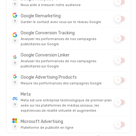
Tableau comparatif des applications de randonnée
Découvrez les principales caractéristiques des applications de
rando pour choisir celle qui convient le mieux à votre pratique.
Inclus
Partiel / payant
Absent
LÉGENDE :
APPLICATION
PLATEFORMES
POINT FORT
AllTrails
IOS
AND
Communauté mondiale
Rando · Trail ·
WEB
VTT
Komoot
IOS
AND
Planification sur mesure
Rando · Vélo ·
WEB
Gravel