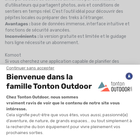
d'utilisateurs qui partagent photos, avis et conditions de
sentiers en temps réel. C'est l'outil idéal pour découvrir des
pépites locales ou préparer des treks à l'étranger.
Avantages :
base de données immense, interface intuitive et
fonctions de sécurité avancées.
Inconvénients :
la version gratuite est limitée et le guidage
hors ligne nécessite un abonnement.
Komoot
Si vous cherchez une application capable de planifier des
itinéraires sur mesure,
Komoot
est incontournable. Son
algorithme intelligent adapte le parcours en fonction de votre
sport : marche, randonnée alpine ou VTT. Elle est
particulièrement appréciée pour sa précision lors de la
planification.
Avantages :
planificateur d'itinéraire très performant et
navigation vocale précise.
Inconvénients :
le système d'achat par régions peut être
onéreux pour les grands voyageurs.
Visorando
Pour les pratiquants de la randonnée en France,
Visorando