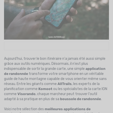
UTRITION
MARQUES
PROMO
CARTE CADEAU
MON PANIER
MES FAVORIS
Aujourd'hui, trouver le bon itinéraire n'a jamais été aussi simple
grâce aux outils numériques. Désormais, il n'est plus
indispensable de sortir la grande carte, une simple
application
LE BLOG DES TONTONS
de randonnée
transforme votre smartphone en un véritable
guide de haute montagne capable de vous orienter même sans
CONTACT
réseau. Entre les géants comme
AllTrails
, les experts de la
planification comme
Komoot
ou les spécialistes de la carte IGN
comme
Visorando
, chaque marcheur peut trouver l'outil
adapté à sa pratique en plus de sa
boussole de randonnée
.
Voici notre sélection des
meilleures applications de