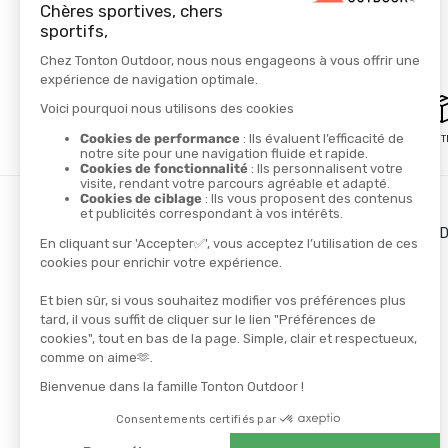
PAIEMENT SÉCURISÉ
LIVRAISON GRATUITE
LES + DE TONTON OUT
Le blog
Le cashback
Les codes promos
TROUVER UN MAGASIN
CONTACTEZ-NOUS
NOS PARTENAIRES
Athlètes
Ambassadeurs