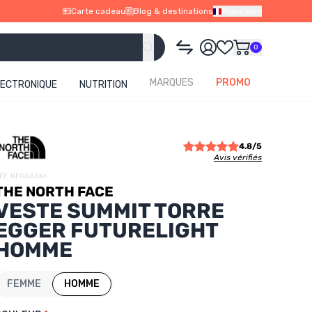
Carte cadeau
Blog & destinations
Français
0
MARQUES
PROMO
LECTRONIQUE
NUTRITION
4.8/5
Avis vérifiés
ÉF. NF0A8AK6
THE NORTH FACE
VESTE SUMMIT TORRE
EGGER FUTURELIGHT
HOMME
FEMME
HOMME