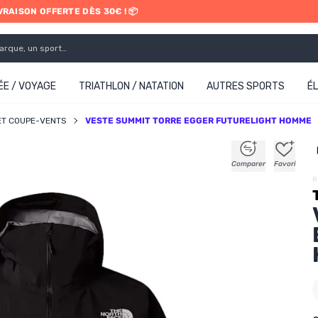
IVRAISON OFFERTE DÈS 30€ ! 📦
ETRAIT EN MAGASIN GRATUIT
E / VOYAGE
TRIATHLON / NATATION
AUTRES SPORTS
É
ET COUPE-VENTS
VESTE SUMMIT TORRE EGGER FUTURELIGHT HOMME
+
+
+
+
Comparer
Favori
R