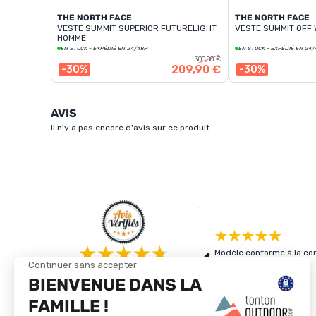
THE NORTH FACE
THE NORTH FACE
VESTE SUMMIT SUPERIOR FUTURELIGHT
VESTE SUMMIT OFF
HOMME
EN STOCK - EXPÉDIÉ EN 24/48H
EN STOCK - EXPÉDIÉ EN 24
300,00 €
209,90 €
-30%
-30%
AVIS
Il n'y a pas encore d'avis sur ce produit
Modèle conforme à la com
4.8/5
Basé sur
4 333
avis des 12 derniers mois
Voir tous les avis