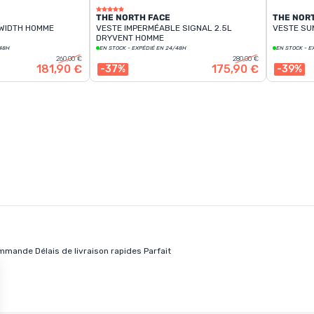
THE NORTH FACE
THE NOR
 WIDTH HOMME
VESTE IMPERMÉABLE SIGNAL 2.5L
VESTE SU
DRYVENT HOMME
/48H
EN STOCK - EXPÉDIÉ EN 24/48H
EN STOCK - E
260,00 €
280,00 €
181,90 €
175,90 €
-37%
-39%
mande Délais de livraison rapides Parfait