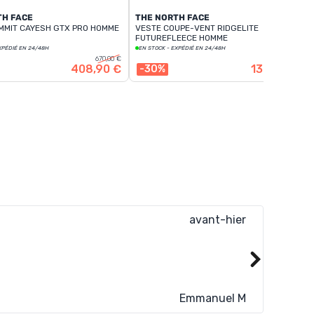
TH FACE
THE NORTH FACE
MMIT CAYESH GTX PRO HOMME
VESTE COUPE-VENT RIDGELITE
FUTUREFLEECE HOMME
XPÉDIÉ EN 24/48H
EN STOCK - EXPÉDIÉ EN 24/48H
670,00 €
200,00 €
408,90 €
139,90 €
-30%
avant-hier
Livraiso
Lire plus
Emmanuel M