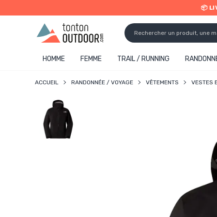
📦 L
o content
✨ R
HOMME
FEMME
TRAIL / RUNNING
RANDONNÉ
ACCUEIL
RANDONNÉE / VOYAGE
VÊTEMENTS
VESTES 