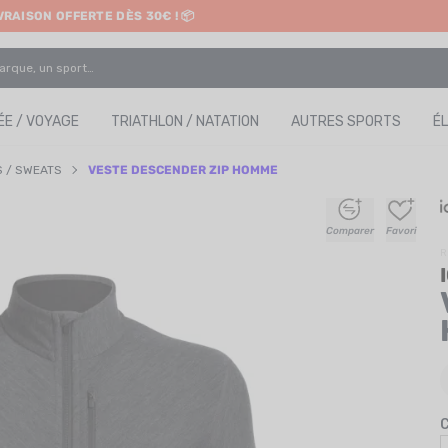
IVRAISON OFFERTE DÈS 30€ ! 📦
ETRAIT EN MAGASIN GRATUIT
E / VOYAGE
TRIATHLON / NATATION
AUTRES SPORTS
É
S / SWEATS
VESTE DESCENDER ZIP HOMME
+
+
+
+
Comparer
Favori
R