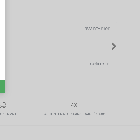
avant-hier
Très bo
celine m
4X
SON EN 24H
PAIEMENT EN 4 FOIS SANS FRAIS DÈS 150€