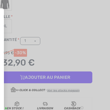
TAILLE
XL
QUANTITÉ
-30%
89,95 €
132,90 €
AJOUTER AU PANIER
-
>> CLICK & COLLECT
Voir les stocks magasin
EN STOCK !
LIVRAISON
CASHBACK