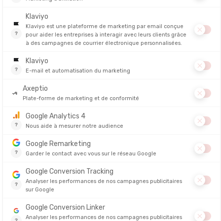
OMO
PROMO
ICEBREAKER
ICEBREA
KNIT MÉRINO 260
SOUS-COUCHE MERINOS 200 OASIS POW
POLAIRE 
AOP
CAPUCHE
/48H
EN STOCK - EXPÉDIÉ EN 24/48H
EN STOCK - E
149,95 €
109,95 €
104,90 €
76,90 €
-30%
-26%