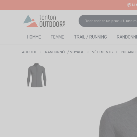
📦 L
o content
✨ R
HOMME
FEMME
TRAIL / RUNNING
RANDONNÉ
ACCUEIL
RANDONNÉE / VOYAGE
VÊTEMENTS
POLAIRE