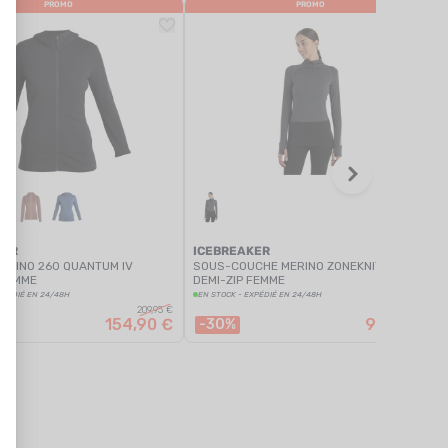
PROMO
PROMO
KER
ICEBREAKER
MÉRINO 260 QUANTUM IV
SOUS-COUCHE MERINO ZONEKNIT 200
 FEMME
DEMI-ZIP FEMME
XPÉDIÉ EN 24/48H
EN STOCK - EXPÉDIÉ EN 24/48H
209,95 €
139,95 €
154,90 €
97,90 €
-30%