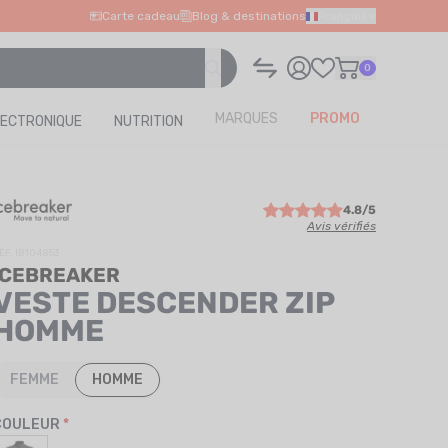
Carte cadeau
Blog & destinations
Français
0
MARQUES
PROMO
LECTRONIQUE
NUTRITION
4.8/5
Avis vérifiés
ÉF. IB104853
ICEBREAKER
VESTE DESCENDER ZIP
HOMME
FEMME
HOMME
COULEUR