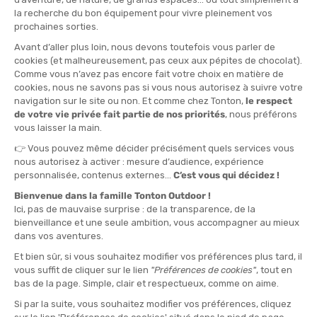
TAILLE
XS
S
M
QUANTITÉ
-
>> CLICK & COLLECT
Voir les stocks magasin
EN STOCK !
LIVRAISON OFFERTE
CASHBACK
Expédié en 24h
Dès 30 € d'achat
Gagnez
2,25 €
avec cet
achat !
» À ASSOCIER AVEC
MILLET
BANDEAU GRANDS MONTETS FEMME
30,00 €