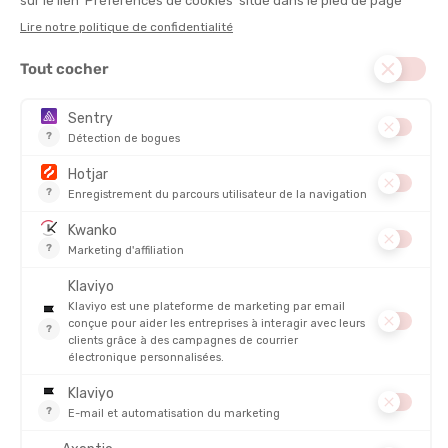
VOIR LE PRODUIT
COMPOSITION PRINCIPALE :
Synthétique
TYPE :
Manches courtes
POIDS :
61 g
DISCIPLINE :
Alpinisme, Escalade, Randonnée
ANTIMICROBIEN :
Oui
RESPIRABILITÉ
DESCRIPTION DU PRODUIT : T-SHIRT FUSION MANCHES
COURTES FEMME
PRODUITS SIMILAIRES
PROMO
PROMO