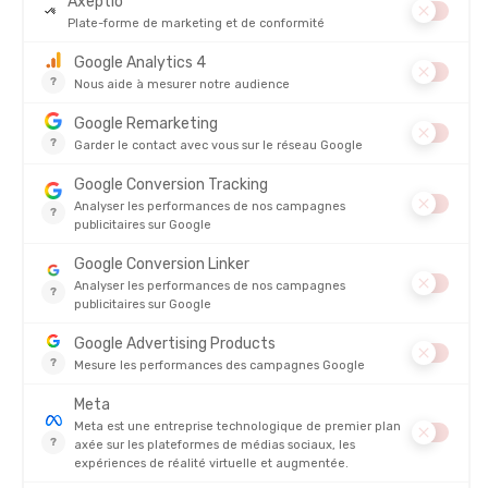
MILLET
MILLET
T-SHIRT INTENSE PRO LIGHT FEMME
T SHIRT INTENSE ESSENTIAL FEMM
EN STOCK - EXPÉDIÉ EN 24/48H
EN STOCK - EXPÉDIÉ EN 24/48H
70,00 €
45,00
-36%
-31%
44,90 €
30,90 
AVIS
Il n'y a pas encore d'avis sur ce produit