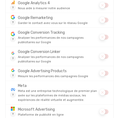
SEVENTY ONE
SEVENTY ONE
STICK SOLAIRE THE ORIGINAL
CRÈME SOLAIRE SUN KISSED LOTI
50+ 100ML
EN STOCK - EXPÉDIÉ EN 24/48H
EN STOCK - EXPÉDIÉ EN 24/48H
17,90 €
29,90 
AVIS
Il n'y a pas encore d'avis sur ce produit
4.8/5
Basé sur
4 318
avis des 12 derniers mois