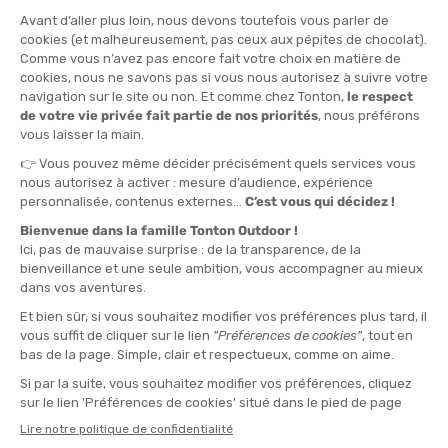
TU
QUANTITÉ
-
>> CLICK & COLLECT
Voir les stocks magasin
EN STOCK !
LIVRAISON OFFERTE
CASHBACK
Expédié en 24h
Dès 30 € d'achat
Gagnez
0,75 €
avec cet
achat !
L'AVIS DE TONTON ALEX
“Vous rentrez d'une session surf ou d'une rando avec la
peau sèche, irritée par le sel, le vent et le soleil. Ce
baume nourrit les zones exposées comme le visage, les
mains et les lèvres pour restaurer le confort rapidement.
À éviter pour les peaux grasses qui recherchent une