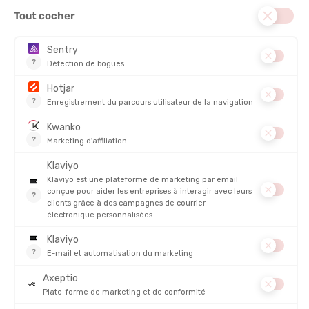
texture légère sans aucun effet nourrissant.“
À QUI S'ADRESSE CE BAUME SECOND SKIN ?
COMMENT SITUER CE BAUME DANS VOTRE CHOIX ?
NOTRE AVIS SUR CE BAUME SECOND SKIN
FOIRE AUX QUESTIONS
PRODUITS SIMILAIRES
NOUVEAUTÉ