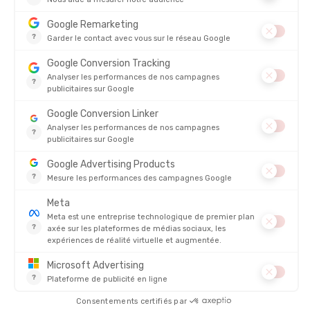
SEVENTY ONE
SEVENTY ONE
CRÈME SOLAIRE STICK 2-EN-1
STICK SOLAIRE INVISIBLE SPF50
VISAGE ET LÈVRES SPF50
EN STOCK - EXPÉDIÉ EN 24/48H
EN STOCK - EXPÉDIÉ EN 24/48H
15,90 €
19,90 
AVIS
Il n'y a pas encore d'avis sur ce produit
4.8/5
Basé sur
4 318
avis des 12 derniers mois
Voir tous les avis