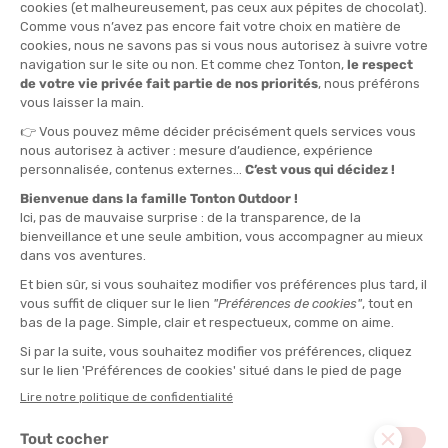
TU
QUANTITÉ
-
>> CLICK & COLLECT
Voir les stocks magasin
EN STOCK !
LIVRAISON OFFERTE
CASHBACK
Expédié en 24h
Dès 30 € d'achat
Gagnez
1,50 €
avec cet
achat !
L'AVIS DE TONTON VALENTIN
“Ultra-pratique et résistante à l’eau, cette protection
solaire en spray est idéale pour les sportifs outdoor, du
surf à la rando en passant par les sorties VTT, sous un
soleil de plomb ou en pleine réverbération.“