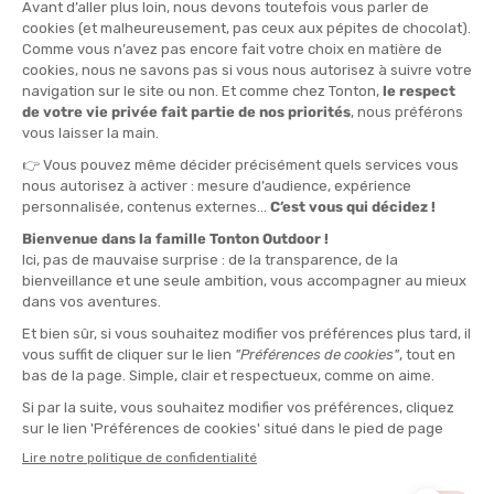
8L
QUANTITÉ
-
>> CLICK & COLLECT
Voir les stocks magasin
EN STOCK !
LIVRAISON OFFERTE
CASHBACK
Expédié en 24h
Dès 30 € d'achat
Gagnez
2,00 €
avec cet
achat !
L'AVIS DE TONTON MAX
“Idéal pour les sportifs qui veulent garder leur
équipement au sec et gagner de la place, même en
conditions extrêmes.“