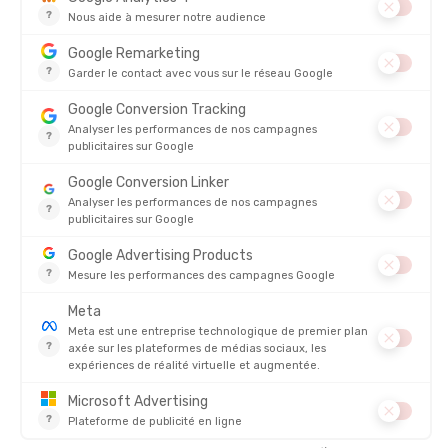
SEA TO SUMMIT
SEA TO SUMMIT
SAC DE COMPRESSION LÉGER
SAC DE COMPRESSION ULTRA
LÉGER
EN STOCK - EXPÉDIÉ EN 24/48H
EN STOCK - EXPÉDIÉ EN 24/48H
24,95 €
29,95 
AVIS
Il n'y a pas encore d'avis sur ce produit
4.8/5
Basé sur
4 310
avis des 12 derniers mois
Voir tous les avis