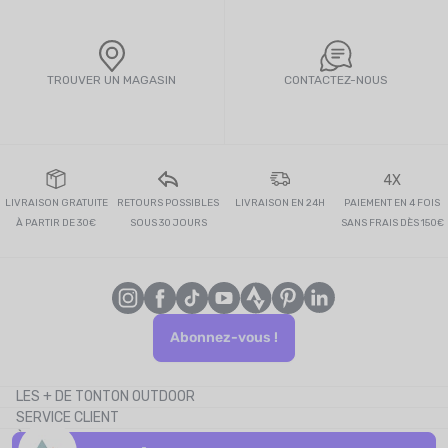
TROUVER UN MAGASIN
CONTACTEZ-NOUS
4X
LIVRAISON GRATUITE
RETOURS POSSIBLES
LIVRAISON EN 24H
PAIEMENT EN 4 FOIS
À PARTIR DE 30€
SOUS 30 JOURS
SANS FRAIS DÈS 150€
Abonnez-vous !
LES + DE TONTON OUTDOOR
SERVICE CLIENT
Le blog
À PROPOS