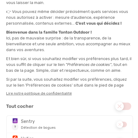
13L
20L
35L
5L
8L
QUANTITÉ
-
>> CLICK & COLLECT
Voir les stocks magasin
EN STOCK !
LIVRAISON OFFERTE
CASHBACK
Expédié en 24h
Dès 30 € d'achat
Gagnez
1,25 €
avec cet
achat !
IMPERMÉABILITÉ
DESCRIPTION DU PRODUIT : SAC DE COMPRESSION
LÉGER
DÉTAILS