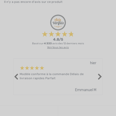
Il n'y a pas encore d'avis sur ce produit
4.8/5
Basé sur
4 333
avis des 12 derniers mois
Voir tous les avis
hier
Modèle conforme à la commande Délais de
Livr
livraison rapides Parfait
atte
Lire 
Emmanuel M