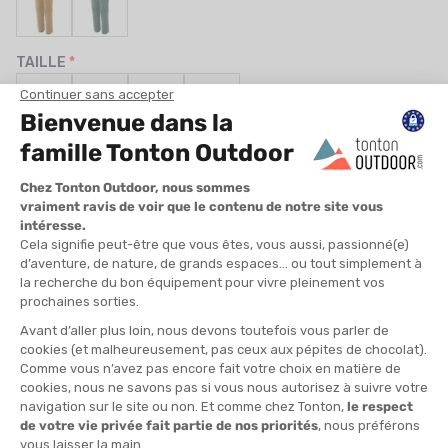
TAILLE
S
M
L
XL
QUANTITÉ
-
>> CLICK & COLLECT
Voir les stocks magasin
EN STOCK !
LIVRAISON OFFERTE
CASHBACK
Expédié en 24h
Dès 30 € d'achat
Gagnez
12,25 €
avec cet
achat !
» À ASSOCIER AVEC
PATAGONIA
KIT DE RÉPARATION WORN WEAR FIELD
20,00 €