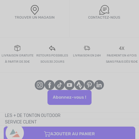
TROUVER UN MAGASIN
CONTACTEZ-NOUS
4X
LIVRAISON GRATUITE
RETOURS POSSIBLES
LIVRAISON EN 24H
PAIEMENT EN 4 FOIS
À PARTIR DE 30€
SOUS 30 JOURS
SANS FRAIS DÈS 150€
Abonnez-vous !
LES + DE TONTON OUTDOOR
SERVICE CLIENT
Le blog
À PROPOS
Le cashback
AJOUTER AU PANIER
CONTACTEZ-NOUS