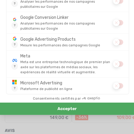
PRODUITS SIMILAIRES
PROMO
ÉCO-CONÇU
ÉCO-CONÇU
PATAGONIA
PATAGONIA
PANTALON TORRENTSHELL 3L
PANTALON TERRAVIA PEAK
REGULAR HOMME
REGULAR HOMME
EN STOCK - EXPÉDIÉ EN 24/48H
EN STOCK - EXPÉDIÉ EN 24/48H
170,00
-36%
149,00 €
109,00 
AVIS