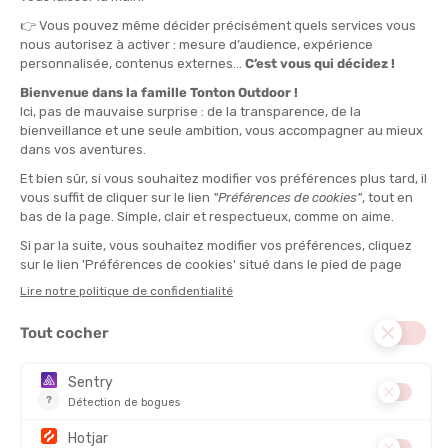
VOIR LE PRODUIT
L'AVIS DE TONTON IWAN
“Vous réalisez des courses d'alpinisme en haute
montagne par temps froid et neigeux ? Le pantalon
Triolet de Patagonia vous garde au sec tout en
autorisant une bonne mobilité sous le harnais pendant
les passages techniques. Par contre, il pèse son poids et
convient moins aux sorties rapides par temps sec où un
modèle léger apporte plus d'aisance.“
CONVERTIBLE :
Non
SAISON :
Hiver, Mi-saison
CEINTURE :
Ceinture intégrée, Passants pour ceinture
POIDS :
520 g