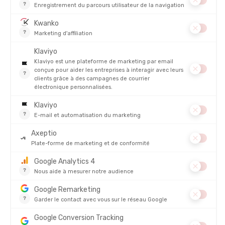
DISCIPLINE :
Alpinisme
RENFORTS GENOUX :
Non
IMPERMÉABILITÉ
ISOLATION
RESPIRABILITÉ
À QUI S'ADRESSE LE PANTALON TRIOLET ALPINE PANTS
?
COMMENT SITUER LE PANTALON TRIOLET ALPINE DANS
VOTRE CHOIX ?
NOTRE AVIS SUR LE PANTALON TRIOLET ALPINE
PATAGONIA
FOIRE AUX QUESTIONS
DÉTAILS