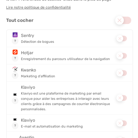
POUVOIR GONFLANT (CUINS) :
800 cuins
COMPRESSIBLE DANS SA POCHE :
Oui
DESCRIPTION DU PRODUIT : DOUDOUNE À CAPUCHE
DOWN SWEATER HOMME
DÉTAILS
PRODUITS SIMILAIRES
PROMO
PROMO
ÉCO-CONÇU
ÉCO-CONÇU