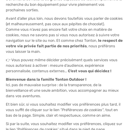
L'AVIS DE TONTON VINCENT
“Parfaite pour les randonnées, les voyages ou les
journées froides, cette doudoune à capuche assure
chaleur, confort et légèreté tout en restant facilement
compressible dans le sac.“
ENGAGEMENTS / CERTIFICATIONS :
Bluesign, DWR (Apprêt déperlant durable), RDS (Responsible
Down Standard), Sans PFAS
GARNISSAGE :
Duvet
POIDS :
420 g
DISCIPLINE :
Lifestyle, Randonnée, Ski
CAPUCHE :
Oui
SANS MANCHES :
Non