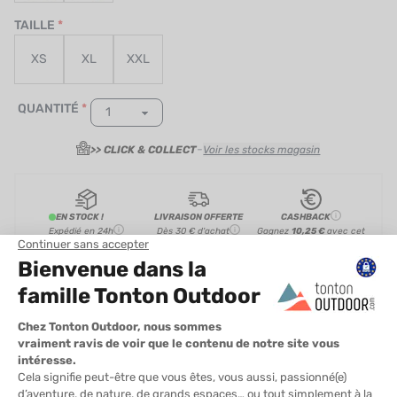
TAILLE
XS
XL
XXL
QUANTITÉ
-
>> CLICK & COLLECT
Voir les stocks magasin
EN STOCK !
LIVRAISON OFFERTE
CASHBACK
Expédié en 24h
Dès 30 € d'achat
Gagnez
10,25 €
avec cet
achat !
» À ASSOCIER AVEC
PATAGONIA
BONNET BRODEO
31,00 €
VOIR LE PRODUIT