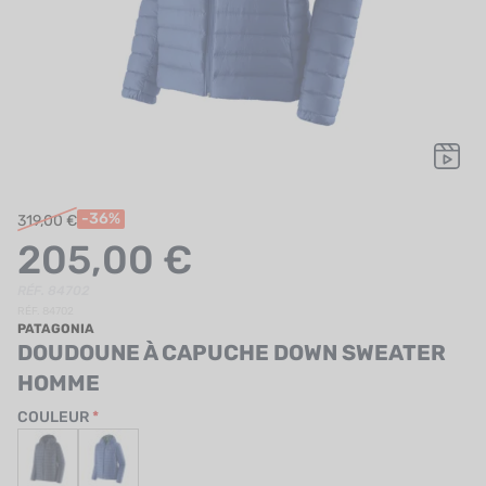
UTRITION
MARQUES
PROMO
CARTE CADEAU
MON PANIER
-36%
319,00 €
205,00 €
MES FAVORIS
RÉF. 84702
LE BLOG DES TONTONS
RÉF. 84702
PATAGONIA
CONTACT
DOUDOUNE À CAPUCHE DOWN SWEATER
HOMME
COULEUR