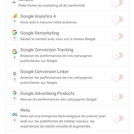
PATAGONIA
PATAGONIA
VESTE NANO-AIR ULTRALIGHT
DOUDOUNE NANO PUFF HOMME
CAPUCHE HOMME
EN STOCK - EXPÉDIÉ EN 24/48H
EN STOCK - EXPÉDIÉ EN 24/48H
249,00 €
219,00
-36%
-40%
160,00 €
130,90 
AVIS
Sur
DOUDOUNE À CAPUCHE DOWN SWEATER HOMME
5/5
(4 avis)
5
4
3
2
1
THOMAS
19/03/2025
Taille correctement et légère et chaude , me convient
parfaitement