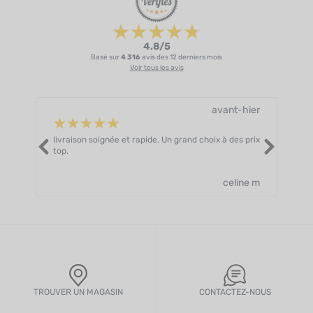
4.8/5
Basé sur
4 316
avis des 12 derniers mois
Voir tous les avis
avant-hier
livraison soignée et rapide. Un grand choix à des prix
Très
top.
celine m
TROUVER UN MAGASIN
CONTACTEZ-NOUS