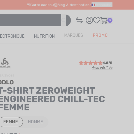
Carte cadeau
Blog & destinations
Français
0
MARQUES
PROMO
LECTRONIQUE
NUTRITION
4.8/5
Avis vérifiés
ÉF. 316081
ODLO
T-SHIRT ZEROWEIGHT
ENGINEERED CHILL-TEC
FEMME
FEMME
HOMME