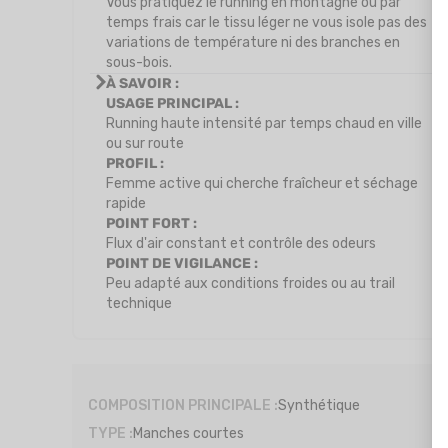
Vous pratiquez le running en montagne ou par
temps frais car le tissu léger ne vous isole pas des
variations de température ni des branches en
sous-bois.
À SAVOIR :
USAGE PRINCIPAL :
Running haute intensité par temps chaud en ville
ou sur route
PROFIL :
Femme active qui cherche fraîcheur et séchage
rapide
POINT FORT :
Flux d'air constant et contrôle des odeurs
POINT DE VIGILANCE :
Peu adapté aux conditions froides ou au trail
technique
COMPOSITION PRINCIPALE :
Synthétique
TYPE :
Manches courtes