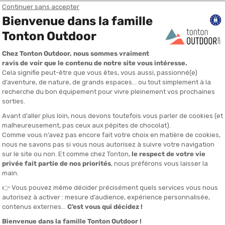
plate trois fois par semaine dès que la température
irculer l'air sur votre peau et vous garde au frais
u. A éviter pour vos sorties en forêt par temps frais
 apporte plus de confort.“
À QUI S'ADRESSE CE T-SHIRT DE RUNNING ZEROWEIGHT ENGIN
COMMENT CE T-SHIRT SE SITUE DANS VOTRE CHOIX ?
NOTRE AVIS SUR CE T-SHIRT DE RUNNING ZEROWEIGHT ENGIN
FOIRE AUX QUESTIONS