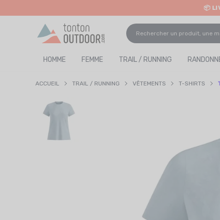
📦 L
o content
✨ R
HOMME
FEMME
TRAIL / RUNNING
RANDONNÉ
ACCUEIL
TRAIL / RUNNING
VÊTEMENTS
T-SHIRTS