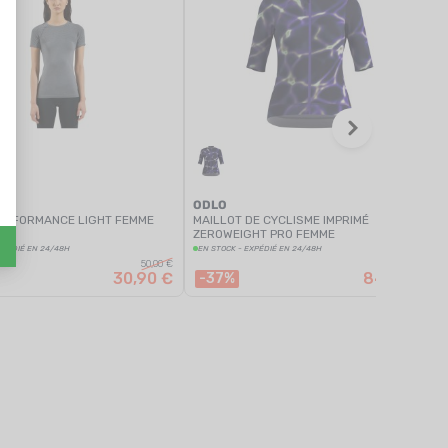
ODLO
PERFORMANCE LIGHT FEMME
MAILLOT DE CYCLISME IMPRIMÉ
ZEROWEIGHT PRO FEMME
XPÉDIÉ EN 24/48H
EN STOCK - EXPÉDIÉ EN 24/48H
50,00 €
135,00 €
30,90 €
84,90 €
-37%