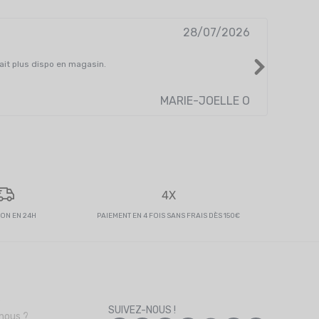
28/07/2026
ussi pratique car altra one peak 9 en 41 femme n'était plus dispo en magasin.
Je crois
MARIE-JOELLE O
4X
SON EN 24H
PAIEMENT EN 4 FOIS SANS FRAIS DÈS 150€
s
SUIVEZ-NOUS !
nous ?