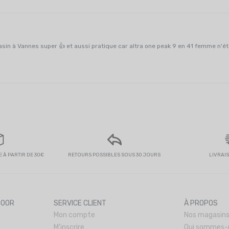
Rapide et retrait en magasin à Vannes super 👍 et a
 À PARTIR DE 30€
RETOURS POSSIBLES SOUS 30 JOURS
LIVRAI
DOOR
SERVICE CLIENT
À PROPOS
Mon compte
Nos magasin
M'inscrire
Qui sommes-