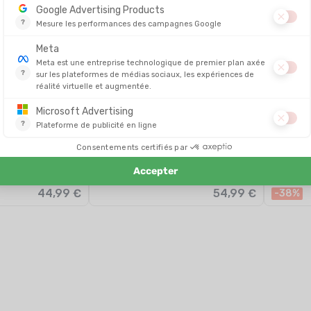
ODLO
ODLO
 365 FEMME
T-SHIRT ZEROWEIGHT CHILL-TEC 2.0
T-SHIRT 
FEMME
/48H
EN STOCK - EXPÉDIÉ EN 24/48H
EN STOCK - E
44,99 €
54,99 €
-38%