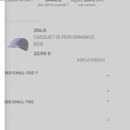
Expédié en 24h
OFFERTE
Gagnez
3,00 €
avec
Dès 30 € d'achat
cet achat !
» À ASSOCIER AVEC
ODLO
CASQUETTE PERFORMANCE
RIDE
22,90 €
VOIR LE PRODUIT
EERED CHILL-TEC ?
EERED CHILL-TEC