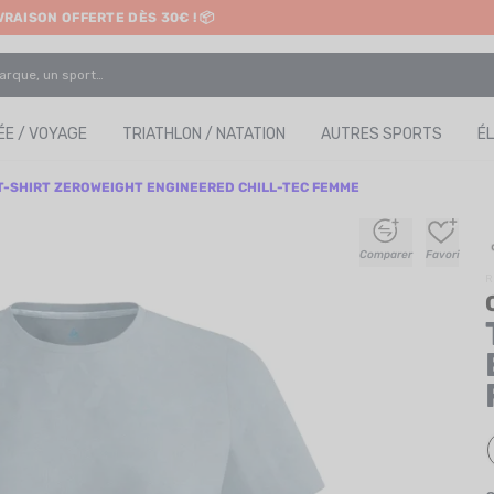
IVRAISON OFFERTE DÈS 30€ ! 📦
ETRAIT EN MAGASIN GRATUIT
E / VOYAGE
TRIATHLON / NATATION
AUTRES SPORTS
É
T-SHIRT ZEROWEIGHT ENGINEERED CHILL-TEC FEMME
+
+
+
+
Comparer
Favori
R