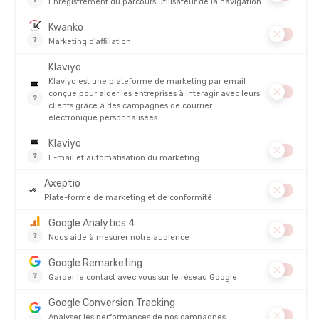
NAAK
NAAK
GAUFRE ÉNERGÉTIQUE
BARRE ÉNERGÉTIQUE CAFÉINÉE
EN STOCK - EXPÉDIÉ EN 24/48H
EN STOCK - EXPÉDIÉ EN 24/48H
2,25 €
3,25 
AVIS
Il n'y a pas encore d'avis sur ce produit