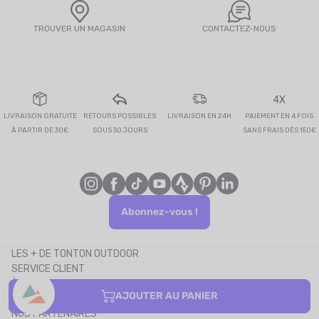
TROUVER UN MAGASIN
CONTACTEZ-NOUS
4X
LIVRAISON GRATUITE
RETOURS POSSIBLES
LIVRAISON EN 24H
PAIEMENT EN 4 FOIS
À PARTIR DE 30€
SOUS 30 JOURS
SANS FRAIS DÈS 150€
Abonnez-vous !
LES + DE TONTON OUTDOOR
SERVICE CLIENT
Le blog
À PROPOS
Le cashback
AJOUTER AU PANIER
CONTACTEZ-NOUS
Les codes promos
NOS PARTENAIRES