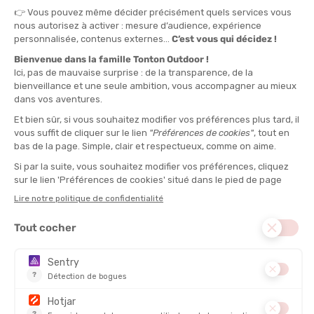
QUANTITÉ
-
>> CLICK & COLLECT
Voir les stocks magasin
EN STOCK !
LIVRAISON OFFERTE
CASHBACK
Expédié en 24h
Dès 30 € d'achat
Gagnez
0,16 €
avec cet
achat !
» À ASSOCIER AVEC
NAAK
GEL ÉNERGÉTIQUE BOOST ENERGY
3,50 €
VOIR LE PRODUIT
DESCRIPTION DU PRODUIT : BARRE ÉNERGÉTIQUE
ULTRA ENERGY
PRODUITS SIMILAIRES