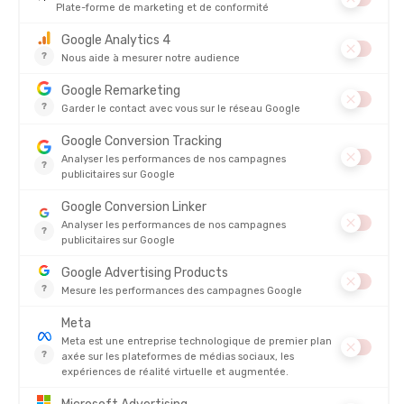
NAAK
NAAK
MÉLANGE BOISSON ÉNERGETIQUE
BOISSON D'HYDRATATION ULTRA
RECOVERY COMPLETE MIX (600G)
EN STOCK - EXPÉDIÉ EN 24/48H
EN STOCK - EXPÉDIÉ EN 24/48H
35,00 €
35,00 
AVIS
Il n'y a pas encore d'avis sur ce produit