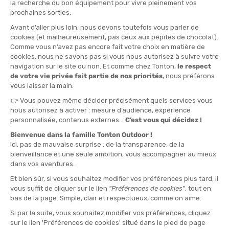
QUANTITÉ
-
>> CLICK & COLLECT
Voir les stocks magasin
EN STOCK !
LIVRAISON OFFERTE
CASHBACK
Expédié en 24h
Dès 30 € d'achat
Gagnez
0,20 €
avec cet
achat !
» À ASSOCIER AVEC
NAAK
GEL ÉNERGÉTIQUE BOOST ENERGY
3,50 €
VOIR LE PRODUIT
L'AVIS DE TONTON BAPTISTE