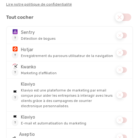
“Conçu pour les efforts d’endurance comme l’ultra-trail,
le vélo longue distance ou les raids outdoor, ce mélange
s’utilise en plein effort, sur les sentiers, les routes ou les
terrains les plus exigeants.“
USAGE :
Pendant l'effort
VALEUR ÉNERGÉTIQUE POUR 100G :
347 kcal
DESCRIPTION DU PRODUIT : MÉLANGE POUR BOISSON
DRINK MIX
DÉTAILS
PRODUITS SIMILAIRES