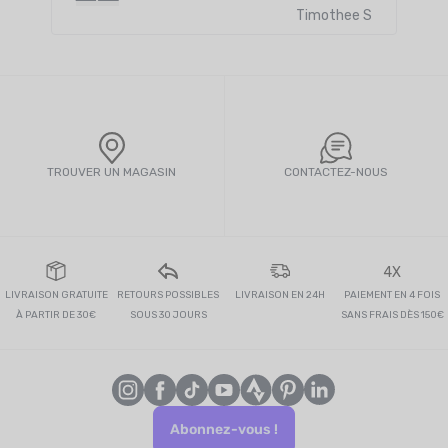
les produits existants j’imagine
Timothee S
TROUVER UN MAGASIN
CONTACTEZ-NOUS
4X
LIVRAISON GRATUITE
RETOURS POSSIBLES
LIVRAISON EN 24H
PAIEMENT EN 4 FOIS
À PARTIR DE 30€
SOUS 30 JOURS
SANS FRAIS DÈS 150€
Abonnez-vous !