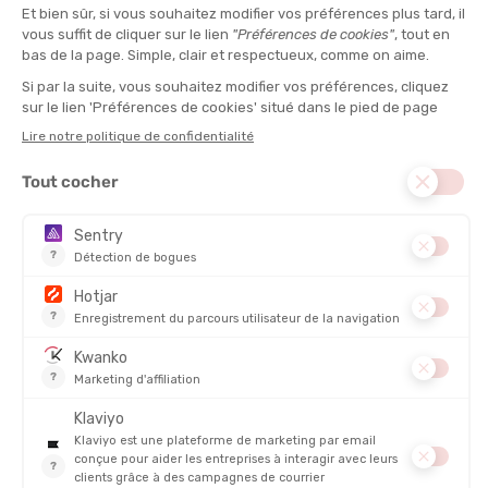
L'AVIS DE TATA MATHILDE
“Le t-shirt à tout faire. La douceur absolue du 100%
mérinos alliée à une performance thermique qui ne faiblit
jamais.“
COMPOSITION PRINCIPALE :
Laine mérinos
TYPE :
Manches courtes
POIDS :
117 g
DISCIPLINE :
Bivouac, Lifestyle, Marche nordique, Randonnée, Running,
Yoga
PROTECTION UV :
Non
ANTIMICROBIEN :
Oui
RESPIRABILITÉ