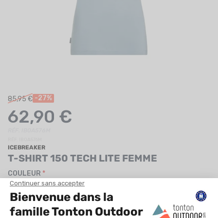
UTRITION
MARQUES
PROMO
CARTE CADEAU
MON PANIER
-27%
85,95 €
62,90 €
MES FAVORIS
RÉF. IB0A576M
LE BLOG DES TONTONS
RÉF. IB0A576M
ICEBREAKER
CONTACT
T-SHIRT 150 TECH LITE FEMME
COULEUR