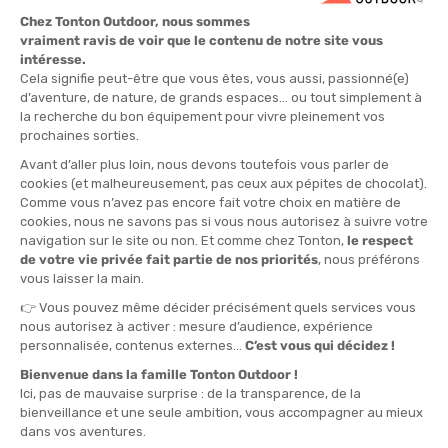
TAILLE
XS
S
M
QUANTITÉ
-
>> CLICK & COLLECT
Voir les stocks magasin
EN STOCK !
LIVRAISON OFFERTE
CASHBACK
Expédié en 24h
Dès 30 € d'achat
Gagnez
3,15 €
avec cet
achat !
» À ASSOCIER AVEC
ICEBREAKER
CHAUSSETTES MÉRINO RUN+ ULTRALIGHT
CREW FEMME
18,90 €
VOIR LE PRODUIT