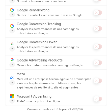
ICEBREAKER
ICEBREAKER
CHAUSSETTES RUN ULTRALIGHT
CHAUSSETTES LIFESTYLE FINE
MICRO FEMME
GAUGE NO SHOW FEMME
EN STOCK - EXPÉDIÉ EN 24/48H
EN STOCK - EXPÉDIÉ EN 24/48H
19,95 €
19,95
-25%
-30%
14,90 €
13,90 
AVIS
Il n'y a pas encore d'avis sur ce produit
4.8/5
Basé sur
4 333
avis des 12 derniers mois
Voir tous les avis