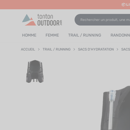
📦 L
o content
✨ 
HOMME
FEMME
TRAIL / RUNNING
RANDONNÉ
ACCUEIL
TRAIL / RUNNING
SACS D’HYDRATATION
SACS