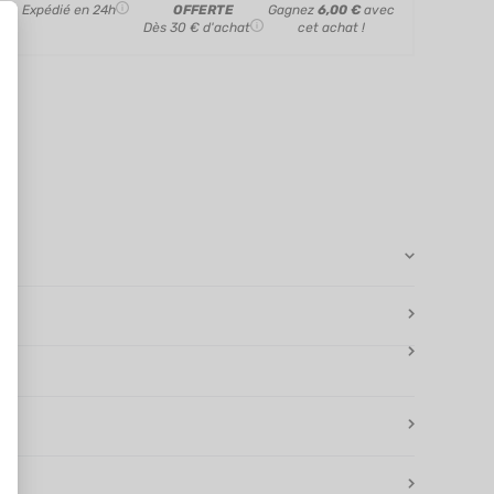
Expédié en 24h
OFFERTE
Gagnez
6,00 €
avec
Dès 30 € d'achat
cet achat !