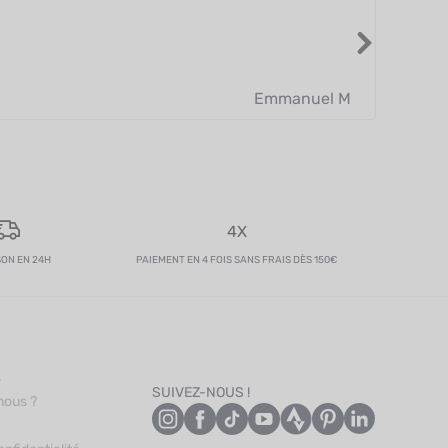
Livraiso
Lire plus
Emmanuel M
4X
SON EN 24H
PAIEMENT EN 4 FOIS SANS FRAIS DÈS 150€
s
SUIVEZ-NOUS !
nous ?