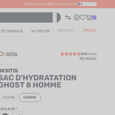
Carte cadeau
Blog & destinations
Français
0
MARQUES
PROMO
LECTRONIQUE
NUTRITION
5/5
(1 avis)
Voir les avis
ÉF. 42560
OXSITIS
SAC D'HYDRATATION
GHOST 8 HOMME
FEMME
HOMME
COULEUR