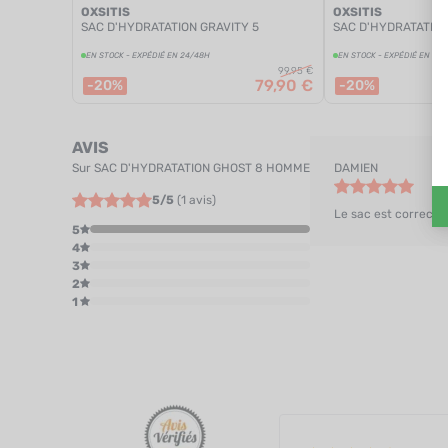
OXSITIS
OXSITIS
SAC D'HYDRATATION GRAVITY 5
SAC D'HYDRATATION
EN STOCK - EXPÉDIÉ EN 24/48H
EN STOCK - EXPÉDIÉ EN 24
99,95 €
79,90 €
-20%
-20%
AVIS
Sur
SAC D'HYDRATATION GHOST 8 HOMME
DAMIEN
5/5
(1 avis)
Le sac est correcte
5
4
3
2
1