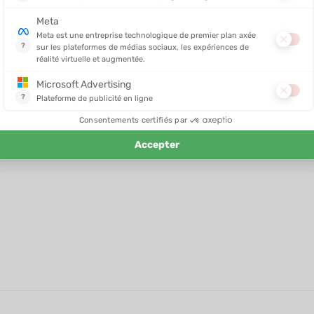
OXSITIS
OXSITIS
 GRAVITY 10L
SAC D'HYDRATATION SPECTRE 12
SAC D'HY
/48H
EN STOCK - EXPÉDIÉ EN 24/48H
EN STOCK - E
119,95 €
139,95 €
95,90 €
111,90 €
-20%
-20%
ment arrivé, merci tonton