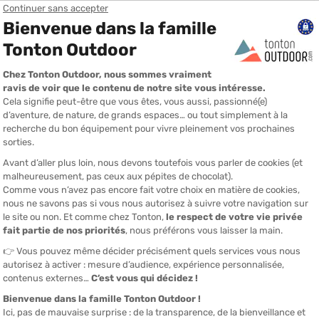
ur des distances de 20 à 80 km en terrain technique.
de référence et une légèreté qui vous laisse libre de
as si vous avez besoin d'une poche à eau ou si vous
atériel.“
À QUI S'ADRESSE CE GILET GHOST 8 NOIR ?
COMMENT CE GILET SE SITUE DANS VOTRE CHOIX ?
NOTRE AVIS SUR CE GHOST 8 NOIR
FOIRE AUX QUESTIONS
DÉTAILS