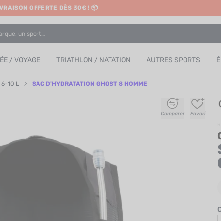
IVRAISON OFFERTE DÈS 30€ ! 📦
RETRAIT EN MAGASIN GRATUIT
E / VOYAGE
TRIATHLON / NATATION
AUTRES SPORTS
É
 6-10 L
SAC D'HYDRATATION GHOST 8 HOMME
+
+
+
+
Comparer
Favori
R