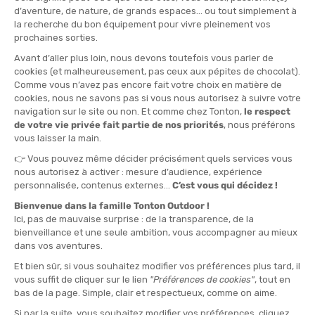
QUANTITÉ
-
>> CLICK & COLLECT
Voir les stocks magasin
EN STOCK !
LIVRAISON OFFERTE
CASHBACK
Expédié en 24h
Dès 30 € d'achat
Gagnez
0,55 €
avec cet
achat !
» À ASSOCIER AVEC
TREK N EAT
PLAT STERILISÉ PÂTES BOLOGNAISES AU
POULET ET AU FROMAGE
10,95 €
VOIR LE PRODUIT
ENGAGEMENTS / CERTIFICATIONS :
Sans huile de palme