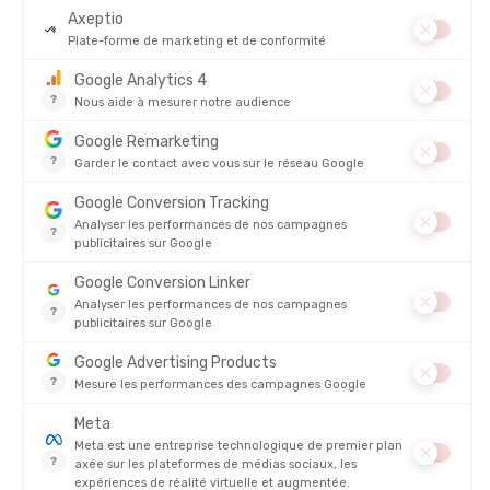
TREK N EAT
TREK N EAT
ALIMENTATION LYOPHILISÉE - LAIT
REPAS LYOPHILISÉ - GALETTES
ENTIER EN POUDRE
VEGETARIENNES
EN STOCK - EXPÉDIÉ EN 24/48H
EN STOCK - EXPÉDIÉ EN 24/48H
9,95 €
10,95 
AVIS
Il n'y a pas encore d'avis sur ce produit