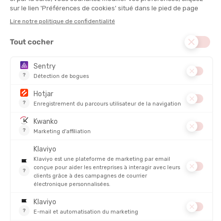
CONSERVATION :
Lyophilisé
POIDS (NET) :
200 g
VALEUR ÉNERGÉTIQUE POUR 100G :
334 kcal
ALLERGÈNE :
Céleri, Gluten, Lactose
INGREDIENTS :
: couscous 67% (semoule de blé dur), poulet 12%, mélange
de condiments (contient du céleri), pois cassés, oignons,
huile de tournesol en poudre (contient du lait, E551),
amidon modifié, sel, tomates, poivrons, poudre de piment,
arôme naturel. Poids en viande: Viande déshydratée 24 g
soit env. 84 g de viande fraîche.
DESCRIPTION DU PRODUIT : REPAS LYOPHILISÉ -
COUSCOUS AU POULET ET AUX LÉGUMES
DÉTAILS
PRODUITS SIMILAIRES