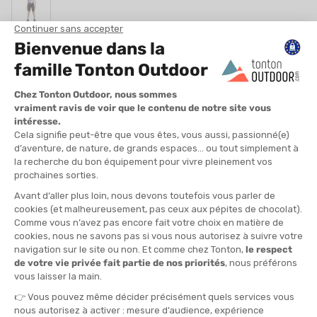
TAILLE
XS
S
M
L
QUANTITÉ
-
>> CLICK & COLLECT
Voir les stocks magasin
EN STOCK !
LIVRAISON OFFERTE
CASHBACK
Expédié en 24h
Dès 30 € d'achat
Gagnez
9,75 €
avec cet
achat !
» À ASSOCIER AVEC
COMPRESSPORT
BANDEAU FIN ON/OFF
15,00 €