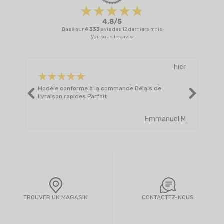
4.8/5
Basé sur
4 333
avis des 12 derniers mois
Voir tous les avis
hier
Modèle conforme à la commande Délais de
Livr
livraison rapides Parfait
atte
Lire 
Emmanuel M
TROUVER UN MAGASIN
CONTACTEZ-NOUS