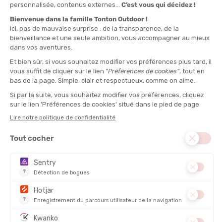
VOIR LE PRODUIT
L'AVIS DE TATA MATHILDE
“Vous enchaînez natation, vélo et course plusieurs fois
par semaine avec un bon niveau. Ce produit vous suit
parfaitement sur les distances olympique et half grâce à
sa fluidité dans les transitions et son maintien efficace. À
éviter pour un Ironman complet si vous avez besoin d’un
amorti très important sur le vélo après cinq heures.“
MANCHES :
Manches courtes
TYPE :
Trifonction
POIDS :
169 g
DISTANCE :
Longues distances
PEAU DE CHAMOIS :
Oui