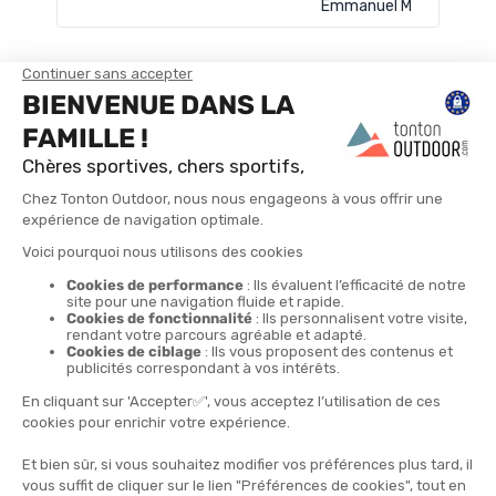
Emmanuel M
TROUVER UN MAGASIN
CONTACTEZ-NOUS
4X
LIVRAISON GRATUITE
RETOURS POSSIBLES
LIVRAISON EN 24H
PAIEMENT EN 4 FOIS
À PARTIR DE 30€
SOUS 30 JOURS
SANS FRAIS DÈS 150€
Abonnez-vous !