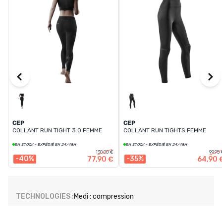
CEP
CEP
COLLANT RUN TIGHT 3.0 FEMME
COLLANT RUN TIGHTS FEMME
EN STOCK - EXPÉDIÉ EN 24/48H
EN STOCK - EXPÉDIÉ EN 24/48H
130,00 €
99,95
-40%
-35%
77,90 €
64,90 
TECHNOLOGIES :
Medi : compression