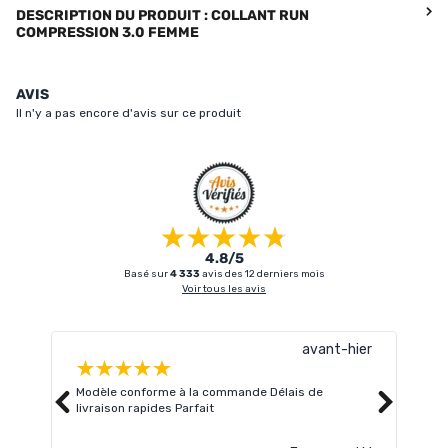
DESCRIPTION DU PRODUIT : COLLANT RUN
COMPRESSION 3.0 FEMME
AVIS
Il n'y a pas encore d'avis sur ce produit
4.8/5
Basé sur
4 333
avis des 12 derniers mois
Voir tous les avis
avant-hier
Modèle conforme à la commande Délais de
Livr
livraison rapides Parfait
atte
Lire 