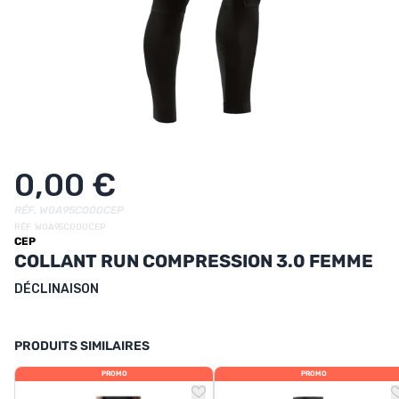
UTRITION
MARQUES
PROMO
CARTE CADEAU
MON PANIER
0,00 €
MES FAVORIS
RÉF. W0A95C000CEP
RÉF. W0A95C000CEP
CEP
LE BLOG DES TONTONS
COLLANT RUN COMPRESSION 3.0 FEMME
CONTACT
DÉCLINAISON
PRODUITS SIMILAIRES
PROMO
PROMO