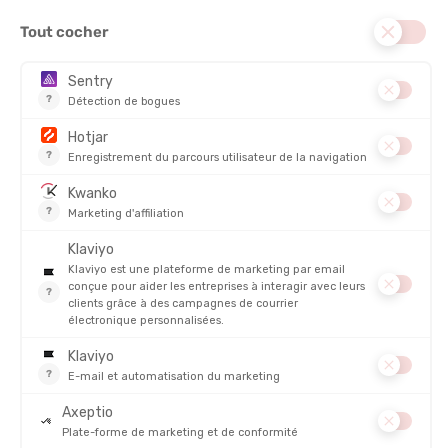
POIDS :
31 g
DISCIPLINE :
Running, Trail
MATIÈRE PRINCIPALE :
Synthétique
RESPIRABILITÉ
PROTECTION
DESCRIPTION DU PRODUIT : BONNET CORE RUN
THERMAL
DÉTAILS
PRODUITS SIMILAIRES
PROMO