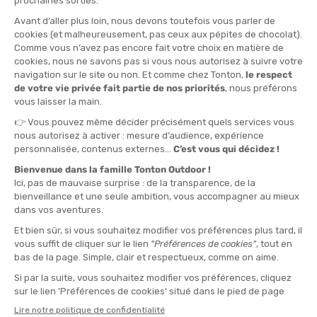
S/M
L/XL
QUANTITÉ
-
>> CLICK & COLLECT
Voir les stocks magasin
EN STOCK !
LIVRAISON OFFERTE
CASHBACK
Expédié en 24h
Dès 30 € d'achat
Gagnez
1,50 €
avec cet
achat !
L'AVIS DE TONTON DANIEL
“Idéal pour les coureurs et traileurs qui veulent rester au
chaud et visibles même lors de leurs sorties hivernales.“