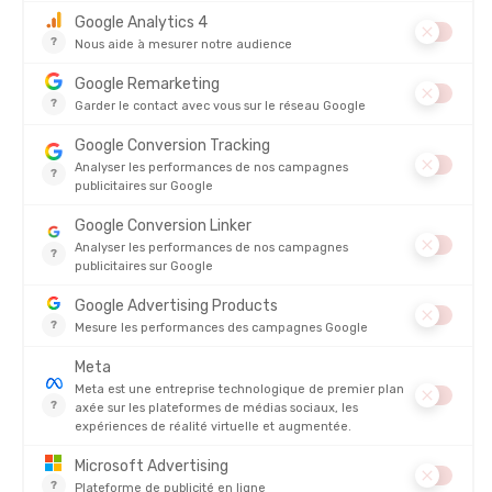
CEP
CEP
BONNET REFLECTIVE
BONNET COLD WEATHER
EN STOCK - EXPÉDIÉ EN 24/48H
EN STOCK - EXPÉDIÉ EN 24/48H
29,95
-20%
40,00 €
23,90 
AVIS
Il n'y a pas encore d'avis sur ce produit
4.8/5