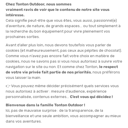
TAILLE
L
QUANTITÉ
-
>> CLICK & COLLECT
Voir les stocks magasin
EN STOCK !
LIVRAISON OFFERTE
CASHBACK
Expédié en 24h
Dès 30 € d'achat
Gagnez
10,05 €
avec cet
achat !
» À ASSOCIER AVEC
ARCTERYX
CASQUETTE 5 PANEL GAMMA
50,00 €
VOIR LE PRODUIT