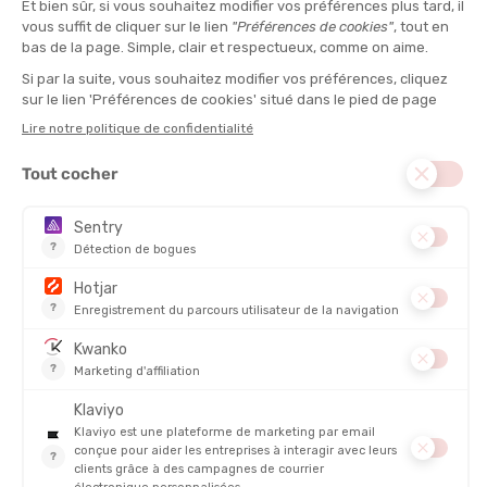
L'AVIS DE TATA MATH'
“Pour les passionnées qui enchaînent sommets, parois
et sentiers, quelles que soient les conditions météo.“
ENGAGEMENTS / CERTIFICATIONS :
Bluesign, DWR, Sans PFAS
POIDS :
415 g
DISCIPLINE :
Alpinisme, Escalade, Randonnée
CAPUCHE :
Intégrée
RESPIRABILITÉ
ISOLATION
COUPE-VENT