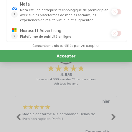
EN STOCK - EXPÉDIÉ EN 24/48H
EN STOCK - EXPÉDIÉ EN 24/48H
800,00
-37%
280,00 €
503,90 
AVIS
Il n'y a pas encore d'avis sur ce produit
4.8/5
Basé sur
4 333
avis des 12 derniers mois
Voir tous les avis
hier
Modèle conforme à la commande Délais de
Livr
livraison rapides Parfait
atte
Lire 