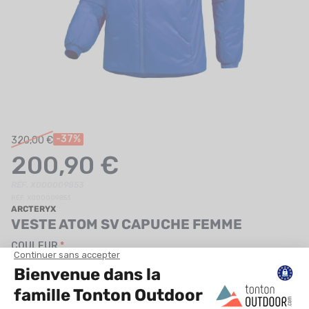
UTRITION
MARQUES
PROMO
CARTE CADEAU
MON PANIER
-37%
320,00 €
200,90 €
MES FAVORIS
RÉF. X000009853
LE BLOG DES TONTONS
RÉF. X000009853
ARCTERYX
CONTACT
VESTE ATOM SV CAPUCHE FEMME
COULEUR