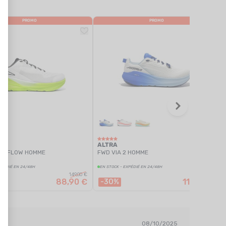
PROMO
PROMO
ALTRA
CE FLOW HOMME
FWD VIA 2 HOMME
XPÉDIÉ EN 24/48H
EN STOCK - EXPÉDIÉ EN 24/48H
149,00 €
169,00 €
88,90 €
117,90 €
-30%
08/10/2025