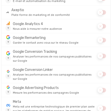
OMO
NOUVEAUTÉ
ALTRA
ALTRA
ESCALANTE 5 HOMME
EXPERIEN
/48H
EN STOCK - EXPÉDIÉ EN 24/48H
EN STOCK - E
149,00 €
91,90 €
139,00 €
-40%