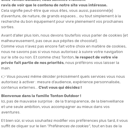
cherche d’une chaussure polyvalente et réactive, la
si bien sur route en ville que sur de longues sorties
DESCRIPTION DU PRODUIT : FWD VIA HOMME
COMPAREZ LA FWD VIA HOMME