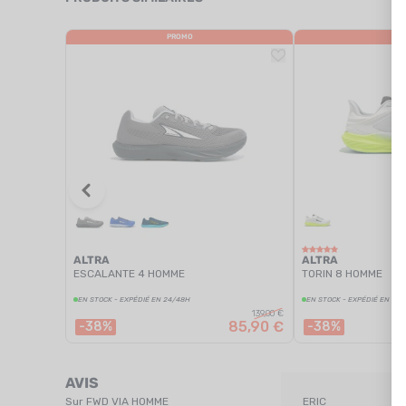
PROMO
PR
ALTRA
ALTRA
ESCALANTE 4 HOMME
TORIN 8 HOMME
EN STOCK - EXPÉDIÉ EN 24/48H
EN STOCK - EXPÉDIÉ EN 24
139,00 €
85,90 €
-38%
-38%
AVIS
Sur
FWD VIA HOMME
ERIC