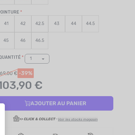
POINTURE
41
42
42.5
43
44
44.5
45
46
46.5
QUANTITÉ
-39%
169,00 €
103,90 €
AJOUTER AU PANIER
-
>> CLICK & COLLECT
Voir les stocks magasin