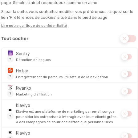
ALTRA
ALTRA
FWD VIA HOMME
TORIN 9 HOMME
169,00 €
PRIX
103,90 €
PRIX
AMORTI
AMORTI
CONFORT
CONFORT
STABILITÉ
STABILITÉ
DYNAMISME
DYNAMISME
AJOUTER AU PANIER
DÉCOUVRI
DÉTAILS