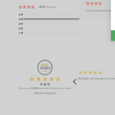
4/5
(1 avis)
Correct amorti ass
5
4
3
2
1
Modèle conforme à la com
4.8/5
Basé sur
4 333
avis des 12 derniers mois
Voir tous les avis