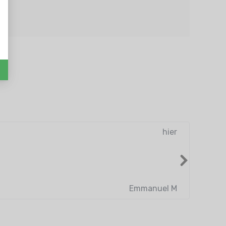
hier
Livraiso
Lire plus
Emmanuel M