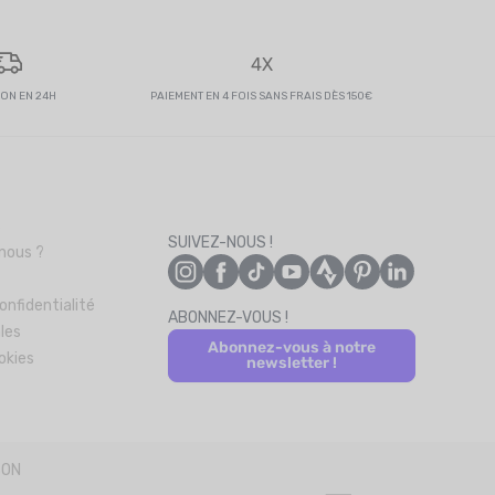
4X
SON EN 24H
PAIEMENT EN 4 FOIS SANS FRAIS DÈS 150€
s
SUIVEZ-NOUS !
nous ?
onfidentialité
ABONNEZ-VOUS !
les
Abonnez-vous à notre
okies
newsletter !
SON