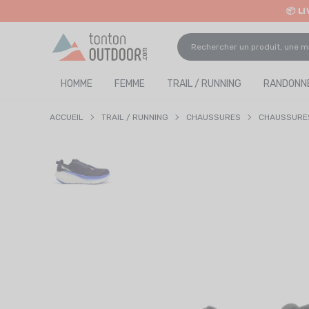
📦 L
o content
✨ R
HOMME
FEMME
TRAIL / RUNNING
RANDONNÉ
ACCUEIL
TRAIL / RUNNING
CHAUSSURES
CHAUSSURES