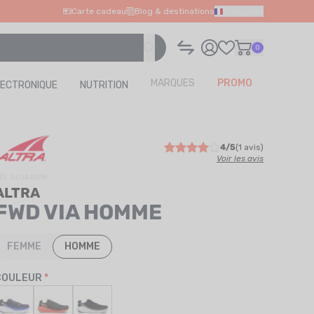
Carte cadeau
Blog & destinations
Français
0
MARQUES
PROMO
LECTRONIQUE
NUTRITION
4/5
(1 avis)
Voir les avis
ÉF. AL0A85PN
ALTRA
FWD VIA HOMME
FEMME
HOMME
COULEUR