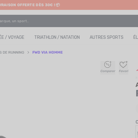
IVRAISON OFFERTE DÈS 30€ ! 📦
ETRAIT EN MAGASIN GRATUIT
E / VOYAGE
TRIATHLON / NATATION
AUTRES SPORTS
É
 DE RUNNING
FWD VIA HOMME
+
+
+
+
Comparer
Favori
R