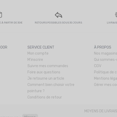
 À PARTIR DE 30€
RETOURS POSSIBLES SOUS 30 JOURS
LIVRAI
DOOR
SERVICE CLIENT
À PROPOS
Mon compte
Nos magasin
M'inscrire
Qui sommes-
Suivre mes commandes
CGV
Foire aux questions
Politique de c
Je retourne un article
Mentions léga
Comment bien choisir votre
Gérer mes co
pointure ?
Conditions de retour
MOYENS DE LIVRAI