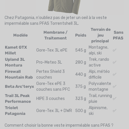
Chez Patagonia, n'oubliez pas de jeter un oeil à la
veste
imperméable sans PFAS Torrentshell 3L
.
Terrain de
Membrane /
Sans
Modèle
Poids
jeu
Traitement
PFAS
principal
Kamet GTX
Montagne,
Gore-Tex 3L ePE
545 g
✅
Millet
alpi, ski
Upland 3L
Trek, rando
Pro-Meteo 3L
280 g
✅
Montura
active
Firewall
Pertex Shield 3
Alpi, météo
440 g
✅
Mountain Rab
couches
difficile
Gore-Tex ePE 3
Polyvalente
Beta Arc’teryx
375 g
✅
couches sans PFC
montagne
Trail 3L Peak
Trail, running
HIPE 3 couches
323 g
✅
Performance
pluie
Triolet
Alpinisme,
Gore-Tex 3L + DWR
500 g
✅
Patagonia
ski
Comment choisir la bonne veste imperméable sans PFAS ?