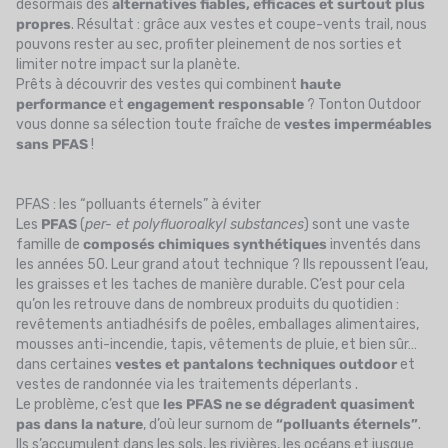
désormais des
alternatives fiables, efficaces et surtout plus
propres
. Résultat : grâce aux
vestes et coupe-vents trail
, nous
pouvons rester au sec, profiter pleinement de nos sorties et
limiter notre impact sur la planète.
Prêts à découvrir des vestes qui combinent
haute
performance
et
engagement responsable
? Tonton Outdoor
vous donne sa sélection toute fraîche de
vestes imperméables
sans PFAS
!
PFAS : les “polluants éternels” à éviter
Les
PFAS
(
per- et polyfluoroalkyl substances
) sont une vaste
famille de
composés chimiques synthétiques
inventés dans
les années 50. Leur grand atout technique ? Ils repoussent l’eau,
les graisses et les taches de manière durable. C’est pour cela
qu’on les retrouve dans de nombreux produits du quotidien :
revêtements antiadhésifs de poêles, emballages alimentaires,
mousses anti-incendie, tapis, vêtements de pluie, et bien sûr…
dans certaines
vestes et pantalons techniques outdoor
et
vestes de randonnée
via les traitements déperlants .
Le problème, c’est que
les PFAS ne se dégradent quasiment
pas dans la nature
, d’où leur surnom de
“polluants éternels”
.
Ils s’accumulent dans les sols, les rivières, les océans et jusque