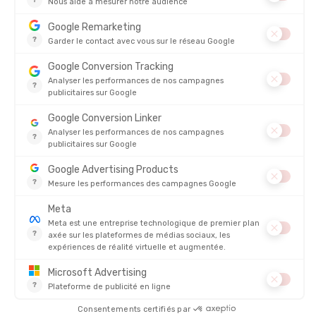
Veste Trail 3L Peak Performance
Pour les coureurs ou traileurs exigeants :
Membrane
HIPE
3 couches sans PFAS
, pensée pour les efforts
intenses.
Indices d'imperméabilité et de respirabilité
: 10000
mm/10000 g/m2/24h
Design épuré et adapté au trail running
:
bonne liberté de
mouvement et poids plume de 323 g
Idéale pour
: trail, course à pied, entraînements intenses sous la
pluie.