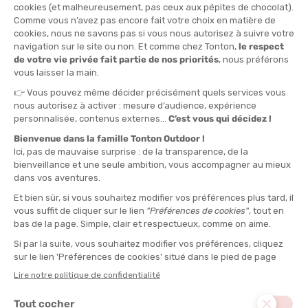
Veste Firewall Mountain RAB
Conçue pour les conditions musclées, cette veste est un
concentré de technicité :
Membrane
Pertex Shield 3 couches
robuste
, adaptée aux
climats difficiles.
Indices d'imperméabilité et de respirabilité excellents
:
20000 mm/20000 g/m2/24h
Poids
: 440 g
Détails techniques
: capuche ergonomique, zip étanche,
coutures scellées.
Usage robuste
: particulièrement adaptée à l’alpinisme engagé,
au ski de rando intensif ou l’expédition.