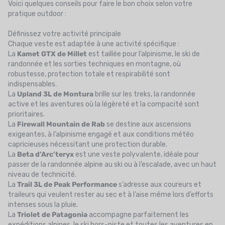
Voici quelques conseils pour faire le bon choix selon votre
pratique outdoor :
Définissez votre activité principale
Chaque veste est adaptée à une activité spécifique :
La
Kamet GTX de Millet
est taillée pour l’alpinisme, le ski de
randonnée et les sorties techniques en montagne, où
robustesse, protection totale et respirabilité sont
indispensables.
La
Upland 3L de Montura
brille sur les treks, la randonnée
active et les aventures où la légèreté et la compacité sont
prioritaires.
La
Firewall Mountain de Rab
se destine aux ascensions
exigeantes, à l’alpinisme engagé et aux conditions météo
capricieuses nécessitant une protection durable.
La
Beta d’Arc’teryx
est une veste polyvalente, idéale pour
passer de la randonnée alpine au ski ou à l’escalade, avec un haut
niveau de technicité.
La
Trail 3L de Peak Performance
s’adresse aux coureurs et
traileurs qui veulent rester au sec et à l’aise même lors d’efforts
intenses sous la pluie.
La
Triolet de Patagonia
accompagne parfaitement les
expéditions alpines, le ski hors-piste et toutes les aventures en