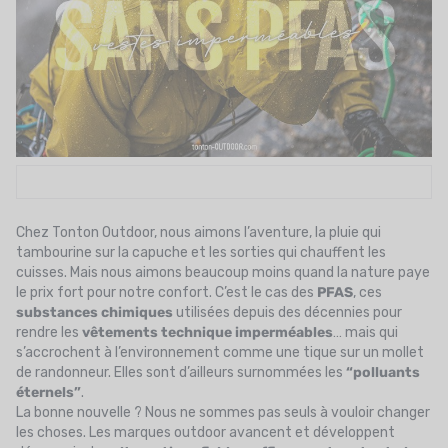
UTRITION
MARQUES
PROMO
CARTE CADEAU
MON PANIER
MES FAVORIS
Chez Tonton Outdoor, nous aimons l’aventure, la pluie qui
tambourine sur la capuche et les sorties qui chauffent les
cuisses. Mais nous aimons beaucoup moins quand la nature paye
LE BLOG DES TONTONS
le prix fort pour notre confort. C’est le cas des
PFAS
, ces
substances chimiques
utilisées depuis des décennies pour
CONTACT
rendre les
vêtements technique imperméables
… mais qui
s’accrochent à l’environnement comme une tique sur un mollet
de randonneur. Elles sont d’ailleurs surnommées les
“polluants
éternels”
.
La bonne nouvelle ? Nous ne sommes pas seuls à vouloir changer
les choses. Les marques outdoor avancent et développent