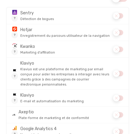
Veste Beta Arc’teryx
Référence indétrônable dans le monde de l’outdoor :
Membrane Gore-Tex ePE 3 couches sans PFC
, et
matériaux
Bluesign
, pour une protection durable et un confort optimal.
Design polyvalent
: coupe pensée pour l’escalade, le ski ou la
randonnée, avec des détails bien étudiés (poches, capuche,
ajustements).
Poids
: 375 g
Fiabilité éprouvée
: solidité, durabilité et légèreté.