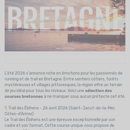
UTRITION
MARQUES
PROMO
CARTE CADEAU
MON PANIER
MES FAVORIS
L'été 2026 s'annonce riche en émotions pour les passionnés de
running et de trail en Bretagne. Entre sentiers côtiers, forêts
LE BLOG DES TONTONS
mystérieuses et villages pittoresques, la région offre un terrain
de jeu idéal pour tous les niveaux. Voici une
sélection des
CONTACT
courses bretonnes
à ne manquer sous aucun prétexte cet été.
1. Trail des Ébihens - 26 avril 2026 (Saint-Jacut-de-la-Mer,
Côtes-d’Armor)
Le Trail des Ébihens est une épreuve exceptionnelle par son
cadre et son format. Cette course unique vous propose de