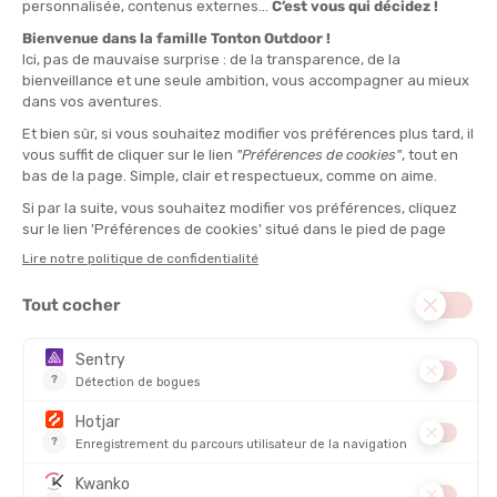
Les coureurs traverseront des lieux emblématiques, des parcs
verdoyants et des sites culturels fascinants, avec des passages
exceptionnels ouverts pour l’occasion. L’ambiance est festive,
avec des animations musicales et une arrivée conviviale sur l’île
de Nantes.
Et pour ceux qui se demandent si Nantes est en Bretagne,
disons que le débat est aussi animé que les encouragements
des spectateurs le long du parcours. Une chose est sûre : que
vous soyez Breton convaincu ou Nantais fier de l’être, cette
course est faite pour vous.
Les infos à connaître sur l'édition 2026
Date de l'événement
: Dimanche 31 mai 2026
Distance
: 8 km, 16 km, 24 km
5. Trail de l’Odet - 13 juin 2026 (Ergué-Gabéric, Finistère)
Le Trail de l’Odet est une course exigeante et intimiste qui
célèbre sa 20e édition cette année. Elle vous plonge au cœur de
la vallée sauvage du Stangala, un site naturel classé qui borde la
rivière Odet, avec ses falaises, ses bois et ses passages
techniques.
Les formats proposés vont du 5 km au 53 km, en passant par le