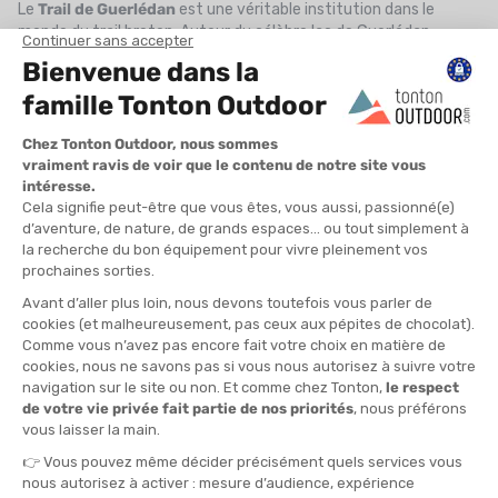
Le
Trail de Guerlédan
est une véritable institution dans le
monde du trail breton. Autour du célèbre lac de Guerlédan,
plusieurs courses sont proposées : 8 km découverte, 13 km pour
les débutants, 26 km et 36 km pour les confirmés, et un ultra de
65 km pour les passionnés de longues distances.
Les sentiers serpentent entre forêts profondes, crêtes
escarpées, anciennes ardoisières et montées techniques, dans
un environnement naturel préservé. L’ambiance est conviviale
et festive, avec de nombreux bénévoles et animations tout au
long du week-end.
Les infos à connaître sur l'édition 2026
Date de l'événement
: Samedi 23 et dimanche 24 mai 2026
Distance
: 72 km, 45 km, 35 km, 26 km, 13 km, 9 km, 8 km
4. Naoned Urban Trail - 31 mai 2026 (Nantes, Loire-Atlantique)
Le Naoned Urban Trail by Capeos, c’est la promesse d’une course
urbaine inédite au cœur de la cité des Ducs. Le 1er juin 2025,
Nantes se transforme en terrain de jeu pour les amateurs de
running, avec trois parcours de 8 km, 16 km et 24 km. Les
départs et arrivées se font au Stade Michel Lecointre, sur l’île de
Nantes.