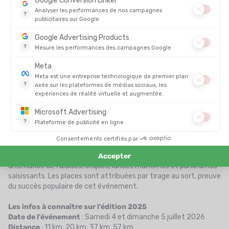
pour l'Ultra Marin®
.
Les infos à connaître sur l'édition 2026
Date de l'événement
: Du mercredi 24 au dimanche 28 juin
2026
Distance
: 29 km, 34 km, 56 km, 70 km, 100 km, 175 km
7. Trail du Bout du Monde - 4 et 5 juillet 2026 (Plouzané,
Finistère)
Le
Trail du Bout du Monde
est un événement réputé pour ses
paysages spectaculaires et sa forte affluence. Organisé sur la
côte ouest du Finistère, il propose quatre distances : 11 km, 20
km, 37 km et 57 km. Les départs se font depuis le vélodrome de
Plouzané, et les arrivées sont situées à la pointe Saint-Mathieu,
site mythique face à l’océan Atlantique.
Les sentiers du GR34 sont au cœur du parcours, offrant une
alternance de falaises, criques, landes maritimes et panoramas
saisissants. Les places sont attribuées par tirage au sort, preuve
du succès populaire de cet événement.
Les infos à connaître sur l'édition 2025
Date de l'événement
: Samedi 4 et dimanche 5 juillet 2026
Distance
: 11 km, 20 km, 37 km, 57 km