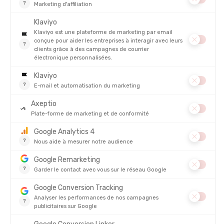
13 et le 26 km. Les parcours sont très physiques, avec des
portions raides et étroites, idéales pour les amoureux du trail pur
et technique. Une marche de 12 km est aussi proposée pour les
accompagnants ou les randonneurs.
Les infos à connaître sur l'édition 2026
Date de l'événement
: Samedi 13 juin 2026
Distance
: 5 km, 13 km, 27 km, 53 km
6. L'Ultra Marin® - 24 au 28 juin 2026 (Vannes, Morbihan)
L’
Ultra Marin
® du Golfe du Morbihan est l’un des événements
trail les plus emblématiques de France. Il fête cette année ses
20 ans d’existence avec une édition anniversaire exceptionnelle.
Les distances vont du 29 km au 175 km, avec également un raid
en relais et une marche nordique.
Tous les parcours longent le littoral du Golfe du Morbihan,
alternant plages, chemins côtiers, passages urbains et
traversées de petits ports. L’ultra trail de 175 km constitue un
défi de taille pour les coureurs de longues distances, avec une
gestion rigoureuse de l’effort, de l’alimentation et du sommeil.
Pour courir ce trail breton dans les meilleures condtions, Tonton
Outdoor vous a concocté une liste des
meilleures chaussures