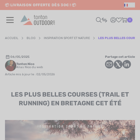
📦 LIVRAISON OFFERTE DÈS 30€ ! 📦
FR
o content
✨ RETRAIT EN MAGASIN GRATUIT
0
ACCUEIL
BLOG
INSPIRATION SPORT ET NATURE
LES PLUS BELLES COURSES
HOMME
06/05/2025
Partage cet article
Tonton Nico
FEMME
Alias Nico du web
Article mis à jour le : 02/05/2026
RAIL / RUNNING
LES PLUS BELLES COURSES (TRAIL ET
RANDONNÉE / VOYAGE
RUNNING) EN BRETAGNE CET ÉTÉ
RIATHLON / NATATION
AUTRES SPORTS
ÉLECTRONIQUE