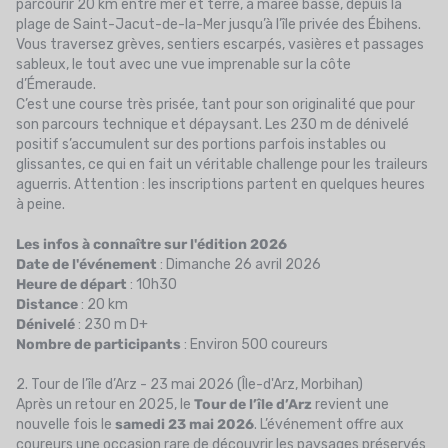
parcourir 20 km entre mer et terre, à marée basse, depuis la
plage de Saint-Jacut-de-la-Mer jusqu’à l’île privée des Ébihens.
Vous traversez grèves, sentiers escarpés, vasières et passages
sableux, le tout avec une vue imprenable sur la côte
d’Émeraude.
C’est une course très prisée, tant pour son originalité que pour
son parcours technique et dépaysant. Les 230 m de dénivelé
positif s’accumulent sur des portions parfois instables ou
glissantes, ce qui en fait un véritable challenge pour les traileurs
aguerris. Attention : les inscriptions partent en quelques heures
à peine.
Les infos à connaître sur l'édition 2026
Date de l'événement
: Dimanche 26 avril 2026
Heure de départ
: 10h30
Distance
: 20 km
Dénivelé
: 230 m D+
Nombre de participants
: Environ 500 coureurs
2. Tour de l’île d’Arz - 23 mai 2026 (Île-d'Arz, Morbihan)
Après un retour en 2025, le
Tour de l’île d’Arz
revient une
nouvelle fois le
samedi 23 mai 2026
. L’événement offre aux
coureurs une occasion rare de découvrir les paysages préservés