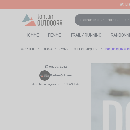
📦 L
o content
✨ R
HOMME
FEMME
TRAIL / RUNNING
RANDONNÉ
ACCUEIL
BLOG
CONSEILS TECHNIQUES
DOUDOUNE DE
08/09/2022
Tonton Outdoor
Article mis à jour le : 02/04/2025