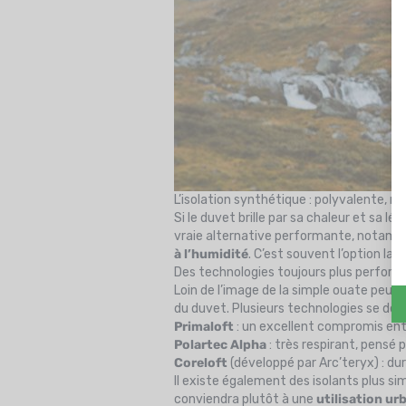
L’isolation synthétique : polyvalente, ro
Si le duvet brille par sa chaleur et sa lé
vraie alternative performante, notamme
à l’humidité
. C’est souvent l’option la
Des technologies toujours plus perfor
Loin de l’image de la simple ouate peu is
du duvet. Plusieurs technologies se dém
Primaloft
: un excellent compromis entr
Polartec Alpha
: très respirant, pensé 
Coreloft
(développé par Arc’teryx) : dura
Il existe également des isolants plus s
conviendra plutôt à une
utilisation ur