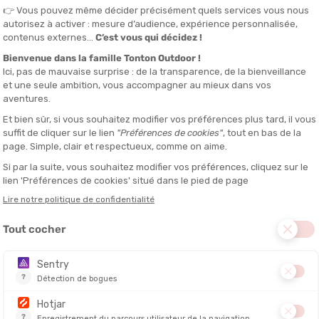
té
que maximale pour affronter les températures les plus fraîches en m
s pour l’isolation des vêtements techniques, il combine chaleur, légère
-il bien comprendre comment il fonctionne… et où se situent ses limi
fficile de faire mieux qu’une
doudoune en duvet
. Le critère principal 
oir gonflant
, c’est-à-dire la capacité du duvet à emprisonner l’air e
 chaud et ultra léger
être plus chaude et plus légère qu’un modèle synthétique deux fois p
aleur et confort, le duvet est souvent mélangé à des
plumettes
(plus 
ype
90/10
ou
80/20
(90% duvet, 10% plumettes).