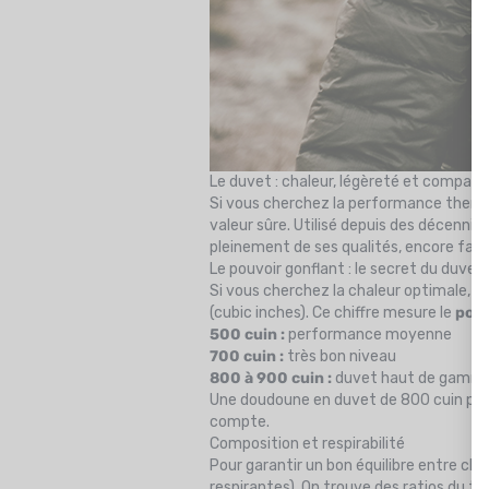
Le duvet : chaleur, légèreté et compaci
Si vous cherchez la performance thermi
valeur sûre. Utilisé depuis des décennie
pleinement de ses qualités, encore faut
Le pouvoir gonflant : le secret du duvet
Si vous cherchez la chaleur optimale, di
(cubic inches). Ce chiffre mesure le
pouv
500 cuin :
performance moyenne
700 cuin :
très bon niveau
800 à 900 cuin :
duvet haut de gamme,
Une doudoune en duvet de 800 cuin peut 
compte.
Composition et respirabilité
Pour garantir un bon équilibre entre ch
respirantes). On trouve des ratios du t