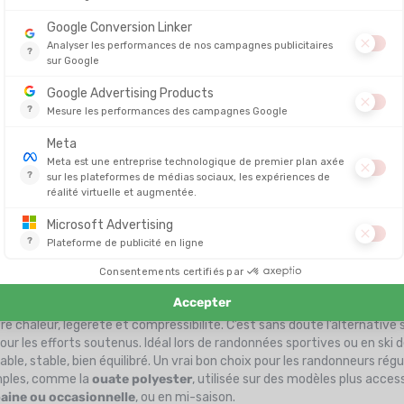
buste, plus accessible
gèreté, l’isolation synthétique n’a pas dit son dernier mot. Ces dernières
nt pour les randonneurs qui privilégient la
simplicité d’entretien
, la
 plus rassurante pour ceux et celles qui veulent une doudoune efficace s
mantes
olante, les
nouveaux isolants synthétiques
rivalisent d’ingéniosit
arquent aujourd’hui sur le marché outdoor :
e chaleur, légèreté et compressibilité. C’est sans doute l’alternative
pour les efforts soutenus. Idéal lors de randonnées sportives ou en ski 
ble, stable, bien équilibré. Un vrai bon choix pour les randonneurs régul
imples, comme la
ouate polyester
, utilisée sur des modèles plus acces
baine ou occasionnelle
, ou en mi-saison.