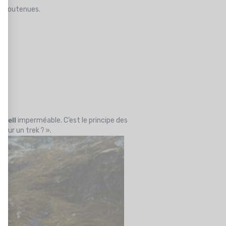
s soutenues.
shell
imperméable. C’est le principe des
pour un trek ? ».