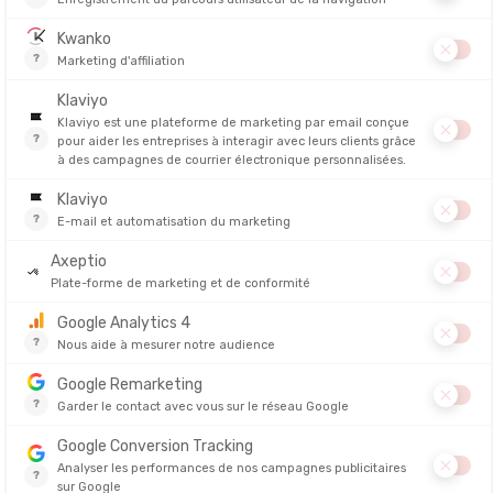
abilité
et évite de se transformer en sauna portatif dans les montée
née
fficile de rivaliser avec ce combo.
poche interne ou un sac de compression)
istances
és, le duvet a aussi ses faiblesses.
ouillé perd quasiment toute capacité isolante
chniques, à faire avec soin
er
o capricieuse, mieux vaut porter la doudoune en duvet
sous une hard
), détaillé par Pierre Le Clainche dans son article « Comment s’équiper 