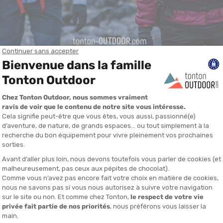
es détails qui comptent
il reste bien réparti. C’est là qu’intervient le
cloisonnement
, autreme
… ou s’échappe ailleurs.
doudounes épaisses, il garde bien la chaleur.
r, utilisé sur les doudounes fines, parfois plus respirantes mais un peu
vent grandement améliorer le confort :
e tête et nuque du vent glacial.
 de main barres énergétiques, gants fins ou topo. Attention à ce que l
er les pertes de chaleur.