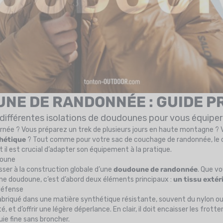
NE DE RANDONNÉE : GUIDE P
différentes isolations de doudounes pour vous équiper
urnée ? Vous préparez un trek de plusieurs jours en haute montagne ?
hétique
? Tout comme pour votre
sac de couchage de randonnée
, l
t il est crucial d’adapter son équipement à la pratique.
doune
resser à la construction globale d’une
doudoune de randonnée
. Que v
Une doudoune, c’est d’abord deux éléments principaux :
un tissu extéri
 défense
riqué dans une matière synthétique résistante, souvent du nylon ou d
ité, et d’offrir une légère déperlance. En clair, il doit encaisser les fro
uie fine sans broncher.