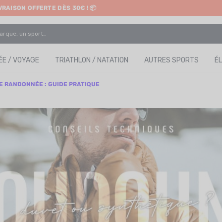
IVRAISON OFFERTE DÈS 30€ ! 📦
ETRAIT EN MAGASIN GRATUIT
E / VOYAGE
TRIATHLON / NATATION
AUTRES SPORTS
É
 RANDONNÉE : GUIDE PRATIQUE