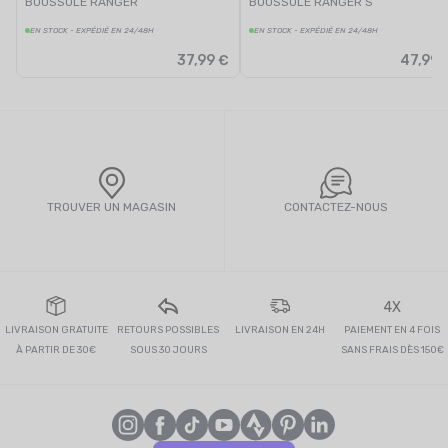
BOUSSOLE RANGER
BOUSSOLE RANGER S
EN STOCK - EXPÉDIÉ EN 24/48H
EN STOCK - EXPÉDIÉ EN 24/48H
37,99 €
47,99 
TROUVER UN MAGASIN
CONTACTEZ-NOUS
4X
LIVRAISON GRATUITE
RETOURS POSSIBLES
LIVRAISON EN 24H
PAIEMENT EN 4 FOIS
À PARTIR DE 30€
SOUS 30 JOURS
SANS FRAIS DÈS 150€