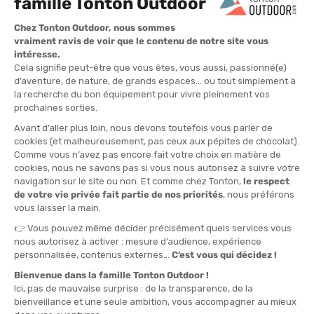
Il existe plusieurs modèles de boussoles, adaptés à différents
usages. Voici un aperçu pour bien choisir la vôtre.
Boussole de poche : simplicité et légèreté
La
boussole de poche
est le modèle le plus basique. Compacte
et robuste, elle s’emporte partout. Elle convient parfaitement
pour les balades en forêt, les
randonnées courtes
ou comme
équipement de secours. C’est une
boussole d’appoint
idéale
pour s’initier à l’orientation.
Boussole à plaquette : la référence pour les randonneurs
La
boussole de randonnée à plaquette
est la plus polyvalente.
Transparente,
elle se pose directement sur la carte
et permet
de lire facilement les coordonnées et les directions. Grâce à ses
graduations, elle est parfaite pour
tracer des itinéraires et
mesurer des distances
. C’est le modèle que l’on recommande à
tous les
randonneurs réguliers
.
Boussole avec miroir de visée
Ce type de boussole intègre un petit
miroir qui permet de viser
un point tout en gardant un œil sur l’aiguille
. Idéale pour les
longues distances, elle améliore la précision et permet de