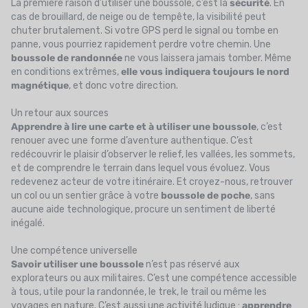
La première raison d’utiliser une boussole, c’est la
sécurité
. En
cas de brouillard, de neige ou de tempête, la visibilité peut
chuter brutalement. Si votre GPS perd le signal ou tombe en
panne, vous pourriez rapidement perdre votre chemin. Une
boussole de randonnée
ne vous laissera jamais tomber. Même
en conditions extrêmes,
elle vous indiquera toujours le nord
magnétique
, et donc votre direction.
Un retour aux sources
Apprendre à lire une carte et à utiliser une boussole
, c’est
renouer avec une forme d’aventure authentique. C’est
redécouvrir le plaisir d’observer le relief, les vallées, les sommets,
et de comprendre le terrain dans lequel vous évoluez. Vous
redevenez acteur de votre itinéraire. Et croyez-nous, retrouver
un col ou un sentier grâce à votre
boussole de poche
, sans
aucune aide technologique, procure un sentiment de liberté
inégalé.
Une compétence universelle
Savoir utiliser une boussole
n’est pas réservé aux
explorateurs ou aux militaires. C’est une compétence accessible
à tous, utile pour la randonnée, le trek, le trail ou même les
voyages en nature. C’est aussi une activité ludique :
apprendre