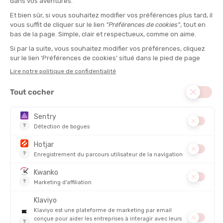
s’orienter même dans des zones dégagées comme les plateaux
ou les crêtes.
Les alpinistes et les explorateurs
en raffolent.
Boussole avec clinomètre
La
boussole de randonnée
équipée d’un
clinomètre
est un
must pour la montagne. Elle mesure les pentes, permettant
d’
évaluer les risques d’avalanches
ou de planifier des
ascensions plus sûres. Les
modèles Suunto et Silva
, par
exemple, intègrent souvent cette fonction pour les usages
professionnels.
GPS boussole : l’alliance du moderne et du traditionnel
Les randonneurs les plus technophiles préfèrent parfois
combiner les deux outils : la
boussole et le GPS
. Certains
appareils électroniques incluent une boussole magnétique
intégrée, que l’on appelle souvent "
GPS boussole
". Cela permet
de conserver un cap stable, même lorsque vous êtes à l’arrêt.
C’est une excellente solution pour ceux qui souhaitent
bénéficier de la technologie tout en gardant une sécurité de
navigation manuelle.
Notre recommandation Tonton Outdoor :
optez pour une