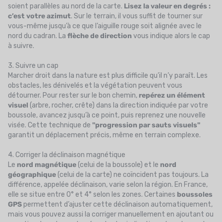
soient parallèles au nord de la carte.
Lisez la valeur en degrés :
c’est votre azimut
. Sur le terrain, il vous suffit de tourner sur
vous-même jusqu’à ce que l’aiguille rouge soit alignée avec le
nord du cadran. La
flèche de direction
vous indique alors le cap
à suivre.
3. Suivre un cap
Marcher droit dans la nature est plus difficile qu’il n’y paraît. Les
obstacles, les dénivelés et la végétation peuvent vous
détourner. Pour rester sur le bon chemin,
repérez un élément
visuel
(arbre, rocher, crête) dans la direction indiquée par votre
boussole, avancez jusqu’à ce point, puis reprenez une nouvelle
visée. Cette technique de
"progression par sauts visuels"
garantit un déplacement précis, même en terrain complexe.
4. Corriger la déclinaison magnétique
Le
nord magnétique
(celui de la boussole) et le
nord
géographique
(celui de la carte) ne coïncident pas toujours. La
différence, appelée déclinaison, varie selon la région. En France,
elle se situe entre 0° et 4° selon les zones. Certaines
boussoles
GPS
permettent d’ajuster cette déclinaison automatiquement,
mais vous pouvez aussi la corriger manuellement en ajoutant ou