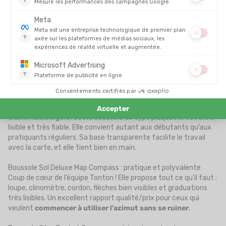
Outdoor.
Boussole Silva Ranger S : la valeur sûre
Une référence dans le monde de l’orientation ! Précise, robuste
et conçue pour les randonneurs sérieux, elle est équipée d’un
miroir de visée pour une navigation ultra précise, d’échelles de
mesure, et d’un cordon avec échelle de distance. C’est
la
boussole idéale pour les longues randonnées et la
navigation en terrain difficile
.
Boussole Suunto A-30 NH : simplicité et efficacité
Claire, fluide, légère. Cette boussole de type plaquette est ultra
lisible et très fiable. Elle convient autant aux débutants qu’aux
pratiquants réguliers. Sa base transparente facilite le travail
avec la carte, et elle tient bien en main.
Boussole Sol Deluxe Map Compass : pratique et polyvalente
Coup de cœur de l’équipe Tonton ! Elle propose tout ce qu’il faut :
loupe, clinomètre, cordon, flèches bien visibles et graduations
très lisibles. Un excellent rapport qualité/prix pour ceux qui
veulent
commencer à utiliser l’azimut sans se ruiner
.