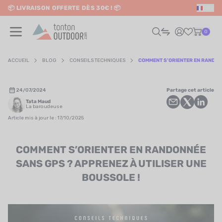
📦 LIVRAISON OFFERTE DÈS 30€ ! 📦
FR
o content
✨ RETRAIT EN MAGASIN GRATUIT
0
ACCUEIL
BLOG
CONSEILS TECHNIQUES
COMMENT S’ORIENTER EN RANDONN
HOMME
24/07/2024
Partage cet article
Tata Maud
FEMME
La baroudeuse
Article mis à jour le : 17/10/2025
RAIL / RUNNING
COMMENT S’ORIENTER EN RANDONNÉE
RANDONNÉE / VOYAGE
SANS GPS ? APPRENEZ À UTILISER UNE
RIATHLON / NATATION
BOUSSOLE !
AUTRES SPORTS
ÉLECTRONIQUE