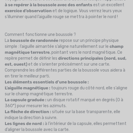
à se repérer à la boussole avec des enfants
est un excellent
exercice d’observation
et de logique. Vous verrez leurs yeux
s’illuminer quand l’aiguille rouge se mettra à pointer le nord !
Comment fonctionne une boussole ?
La
boussole de randonnée
repose sur un principe physique
simple : l’aiguille aimantée s’aligne naturellement sur le
champ
magnétique terrestre
, pointant vers le nord magnétique. Ce
repère permet de définir les
directions principales (nord, sud,
est, ouest)
et de s’orienter précisément sur une carte.
Comprendre les différentes parties de la boussole vous aidera à
en tirer le meilleur parti.
Les éléments essentiels d’une boussole :
L’aiguille magnétique :
toujours rouge du côté nord, elle s’aligne
sur le champ magnétique terrestre.
La capsule graduée :
un disque rotatif marqué en degrés (0 à
360°) pour mesurer les azimuts.
La flèche de direction :
située sur la base transparente, elle
indique la direction à suivre.
Les lignes de nord :
à l’intérieur de la capsule, elles permettent
d’aligner la boussole avec la carte.