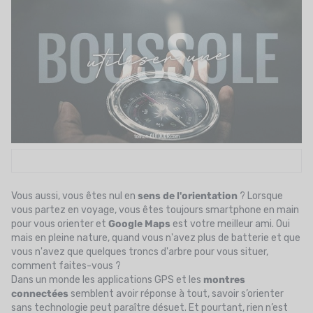
UTRITION
MARQUES
PROMO
CARTE CADEAU
MON PANIER
MES FAVORIS
LE BLOG DES TONTONS
Vous aussi, vous êtes nul en
sens de l'orientation
? Lorsque
vous partez en voyage, vous êtes toujours smartphone en main
CONTACT
pour vous orienter et
Google Maps
est votre meilleur ami. Oui
mais en pleine nature, quand vous n'avez plus de batterie et que
vous n'avez que quelques troncs d'arbre pour vous situer,
comment faites-vous ?
Dans un monde les applications GPS et les
montres
connectées
semblent avoir réponse à tout, savoir s’orienter
sans technologie peut paraître désuet. Et pourtant, rien n’est