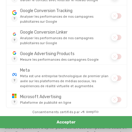
Les chaussettes et les semelles chauffantes pour conserver vos
pieds au chaud.
Il est terminé le temps où vous ne sentiez plus vos orteils dans
vos chaussures de ski, malgré les
deux paires de chaussettes
en mérinos
que vous aviez enfilé le matin même ! Les
chaussettes
et les semelles chauffantes
constituent une
deuxième alternative pour se protéger du froid puisqu’elles
permettent de réchauffer votre corps directement par vos
pieds ! Suivant votre activité, la pointure de vos
chaussures de
montagne
et la marge qu'elles vous offrent, vous pouvez choisir
des
chaussettes chauffantes
plus ou moins épaisses
,
comprenant plus ou moins de points de chauffage.
Si vous optez pour des chaussettes chauffantes, sachez que les
points de chauffage se trouvent sous la pointe des pieds, autour
des orteils et sous le talon. Les câbles remontent le long du
mollet et la batterie se trouve en haut de la tige de la
chaussette. Il est donc important, pour le ski par exemple, que la
batterie passe bien au-dessus de votre chaussure afin de ne pas
ressentir de gêne.
En ce qui concerne les
semelles chauffantes,
vous pouvez
choisir d’acheter des semelles équipées des composants
électroniques, soit d'opter pour l’achat des composants seuls et