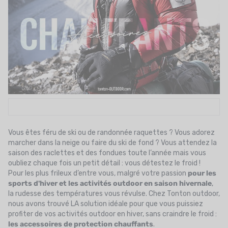
UTRITION
MARQUES
PROMO
CARTE CADEAU
MON PANIER
MES FAVORIS
Vous êtes féru de ski ou de randonnée raquettes
? Vous adorez
LE BLOG DES TONTONS
marcher dans la neige ou faire du ski de fond ? Vous attendez la
saison des raclettes et des fondues toute l’année mais vous
CONTACT
oubliez chaque fois un petit détail : vous détestez le froid !
Pour les plus frileux d’entre vous, malgré votre passion
pour les
sports d'hiver et les activités outdoor en saison hivernale
,
la rudesse des températures vous révulse. Chez Tonton outdoor,
nous avons trouvé LA solution idéale pour que vous puissiez
profiter de vos activités outdoor en hiver, sans craindre le froid :
les accessoires de protection chauffants
.