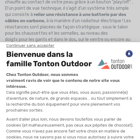
chauffe au contact de votre peau grâce à un bouton "play/off". .
D'un point de vue technique, il s’agit d’un système très simple
qui consiste à
relier une résistance à une batterie par des
câbles en carbone,
à la manière d’un radiateur électrique ! Les
résistances sont placées de façon stratégique : sous le talon
pour les chaussettes et les semelles, au niveau des
doigts pour les gants et dans le dos
,
sur le ventre ou encore au
niveau des jambes pour les vêtements
.
Ultra plates
,
ces petites résistances très légères ne sont ni
visibles ni gênantes pour le sportif et permettent de
réchauffer
les parties les plus exposées
au froid dans le but de les
maintenir au chaud. L’objectif
des accessoires et des
vêtements chauffants
est donc de chauffer de manière
modérée afin de ne pas pousser à la transpiration, qui serait alors
contre-indiquée en cas de grand froid.
Ces accessoires de protection se rechargent via leurs batteries
sur des ports USB. Différentes puissances existent selon
l'accessoire ou le vêtement chauffant
et le niveau de chaleur
est, dans tous les cas, réglables ! Certaines batteries se
connectent à votre téléphone via le Bluetooth et vous
permettent de les piloter à distance, notamment en surveillant
leur niveau de chargement, pour ne jamais tomber en panne,
surtout sur les pistes en plein hiver !