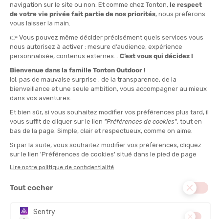
Sur Tonton Outdoor, retrouvez notre marque d'équipement
chauffant préférée :
la marque Thermic
!
Découvrez les gants de ski chauffants !
Parce que
les extrémités sont les premières à souffrir
en cas
de météo difficile, il est primordial de les réchauffer le plus vite
possible. En effet, si votre température corporelle est de 37°C
au centre, les extrémités comptent quelques degrés de moins
et le phénomène entraine un refroidissement général du corps.
Alors, si vos extrémités sont au chaud, le reste de votre corps
s’en portera bien mieux ! Les mains sont donc les premières à
vous faire souffrir lorsque le froid s’installe.
Pour y remédier, nous vous suggérons cette magnifique
invention : les
gants chauffants.
Il existe plusieurs types de
gants
,
selon votre activité. La
puissance de chauffage
et les
options dont vous avez besoin varient. Par exemple, si vous
souhaitez simplement vous balader en ville, en forêt, ou faire du
vélo, vous pouvez vous diriger vers des
gants chauffants
fins.
Au contraire, si vous vous apprêtez à skier
,
optez plutôt pour
des
gants de ski chauffants épais
et bien enveloppant au
niveau des poignets.
Sur les gants
,
les résistances sont en générale placées autour
des doigts et parfois sur le dessus des mains. Le boutons On/Off