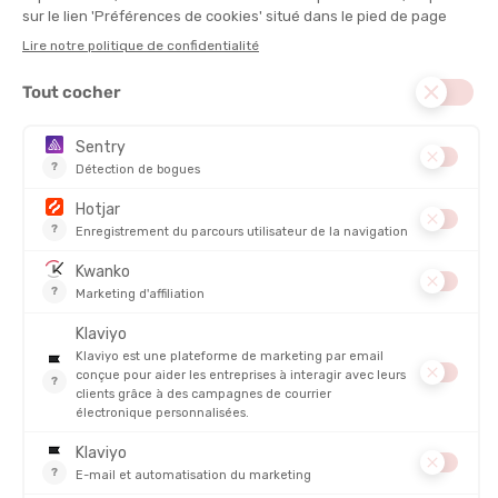
NOMBRE DE COUCHES :
2,5 couches
POIDS :
180 g
DISCIPLINE :
Marche nordique, Running, Trail
TECHNOLOGIES :
Pertex
INDICE SCHMERBER :
20 000
CAPUCHE :
Intégrée
RESPIRABILITÉ
ISOLATION
COUPE-VENT
DESCRIPTION DU PRODUIT : VESTE BONATTI TRAIL
FEMME NOIRE
PRODUITS SIMILAIRES
PROMO
PROMO