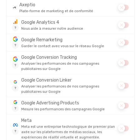
SALOMON
SALOMON
VESTE BONATTI WATERPROOF
VESTE SENSE AERO WIND FEMME
FEMME
EN STOCK - EXPÉDIÉ EN 24/48H
EN STOCK - EXPÉDIÉ EN 24/48H
200,00 €
150,00
-35%
-35%
129,90 €
96,90 
AVIS
Il n'y a pas encore d'avis sur ce produit