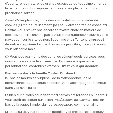
TAILLE
XL
QUANTITÉ
-
>> CLICK & COLLECT
Voir les stocks magasin
EN STOCK !
LIVRAISON OFFERTE
CASHBACK
Expédié en 24h
Dès 30 € d'achat
Gagnez
6,75 €
avec cet
achat !
» À ASSOCIER AVEC
SALOMON
GANTS FAST WING WINTER
50,00 €
VOIR LE PRODUIT