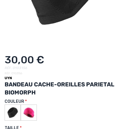
UTRITION
MARQUES
PROMO
CARTE CADEAU
MON PANIER
30,00 €
MES FAVORIS
RÉF. O103156
RÉF. O103156
UYN
LE BLOG DES TONTONS
BANDEAU CACHE-OREILLES PARIETAL
CONTACT
BIOMORPH
COULEUR
TAILLE