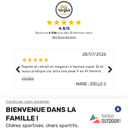
4.8/5
Basé sur
4 256
avis des 12 derniers mois
Voir tous les avis
28/07/2026
Rapide et retrait en magasin à Vannes super 👍 et
Je c
aussi pratique car altra one peak 9 en 41 femme
alle
n'était plus dispo en magasin.
Lire plus
MARIE-JOELLE O