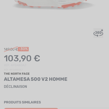
UTRITION
MARQUES
PROMO
CARTE CADEAU
MON PANIER
-30%
149,00 €
103,90 €
MES FAVORIS
RÉF. NF0A8DAJ
LE BLOG DES TONTONS
RÉF. NF0A8DAJ
THE NORTH FACE
CONTACT
ALTAMESA 500 V2 HOMME
DÉCLINAISON
PRODUITS SIMILAIRES