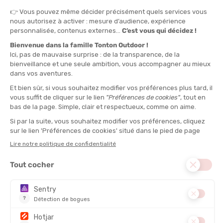
“Vous courez déjà régulièrement sur les sentiers et vous
voulez préserver vos articulations sur la durée. Cette
chaussure correspond quand vous accumulez les
kilomètres sur des terrains modérés avec un besoin de
confort maximal. À éviter pour les courses rapides ou les
terrains très rocailleux et techniques.“
DROP :
6 mm
CHAUSSANT :
Neutre
FOULÉE DU COUREUR :
Universel
POIDS DU COUREUR :
Plus de 70 kg
POIDS (PAR CHAUSSURE) :
277 g
TERRAIN :
Sentiers
DISTANCE :
Longues distances
PLAQUE CARBONE :
Non
MEMBRANE IMPERMÉABLE :
Non