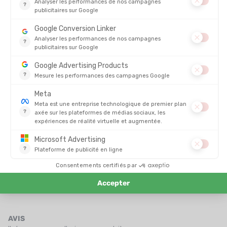
THE NORTH FACE
THE NORTH FACE
ALTAMESA 500 V2 HOMME
OFFTRAIL ULTRA HOMME
149,00 €
PRIX
103,90 €
PRIX
170,00 €
AMORTI
AMORTI
CONFORT
CONFORT
STABILITÉ
STABILITÉ
ADHÉRENCE
ADHÉRENCE
DYNAMISME
DYNAMISME
DÉCOUVRIR
FOIRE AUX QUESTIONS
AVIS