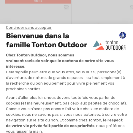
PROMO
THE NORTH FACE
THE NORTH FACE
VECTIV INFINITE 3 HOMME
VECTIV ENDURIS 4 HOMME
EN STOCK - EXPÉDIÉ EN 24/48H
EN STOCK - EXPÉDIÉ EN 24/48H
159,00 €
-30%
110,90 €
159,00 
L'AVIS DE TONTON TOBIAS