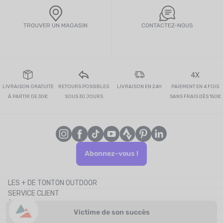
TROUVER UN MAGASIN
CONTACTEZ-NOUS
4X
LIVRAISON GRATUITE
RETOURS POSSIBLES
LIVRAISON EN 24H
PAIEMENT EN 4 FOIS
À PARTIR DE 30€
SOUS 30 JOURS
SANS FRAIS DÈS 150€
Abonnez-vous !
LES + DE TONTON OUTDOOR
SERVICE CLIENT
Le blog
À PROPOS
Le cashback
Victime de son succès
CONTACTEZ-NOUS
Les codes promos