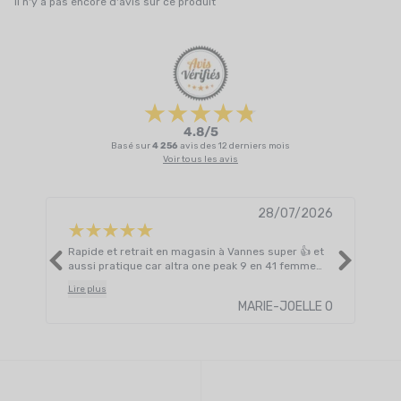
Il n'y a pas encore d'avis sur ce produit
4.8/5
Basé sur
4 256
avis des 12 derniers mois
Voir tous les avis
28/07/2026
Rapide et retrait en magasin à Vannes super 👍 et
Je c
aussi pratique car altra one peak 9 en 41 femme
alle
n'était plus dispo en magasin.
Lire plus
MARIE-JOELLE O