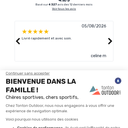
4.8/5
Basé sur
4 327
avis des 12 derniers mois
Voir tous les avis
05/08/2026
Livré rapidement et avec soin.
Supe
date
celine m
TROUVER UN MAGASIN
CONTACTEZ-NOUS