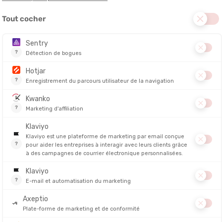
OMO
SALOMON
SALOMO
 STOW 5" HOMME
SHORT SENSE AERO STOW 5" (13 CM)
SHORT SEN
HOMME
/48H
EN STOCK - EXPÉDIÉ EN 24/48H
EN STOCK - E
80,00 €
51,90 €
80,00 €
-35%