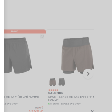
PROMO
N
SALOMON
SE AERO 7" (18 CM) HOMME
SHORT SENSE AERO 2 EN 1 5" (13 CM)
HOMME
XPÉDIÉ EN 24/48H
EN STOCK - EXPÉDIÉ EN 24/48H
80,00 €
51,90 €
90,00 €