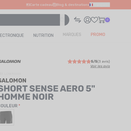
Carte cadeau
Blog & destinations
Français
0
MARQUES
PROMO
LECTRONIQUE
NUTRITION
5/5
(3 avis)
Voir les avis
ÉF. LC1870000
SALOMON
SHORT SENSE AERO 5"
HOMME NOIR
COULEUR