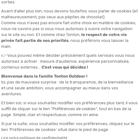
berté, les entraînements dynamiques et le textile qui
hort qu’il vous faut.“
DESCRIPTION DU PRODUIT : SHORT SENSE AERO 5" HOMME NOI
DÉTAILS