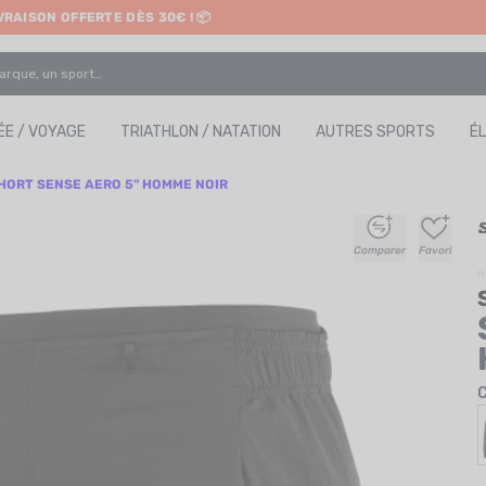
IVRAISON OFFERTE DÈS 30€ ! 📦
ETRAIT EN MAGASIN GRATUIT
E / VOYAGE
TRIATHLON / NATATION
AUTRES SPORTS
É
HORT SENSE AERO 5" HOMME NOIR
+
+
+
+
Comparer
Favori
R