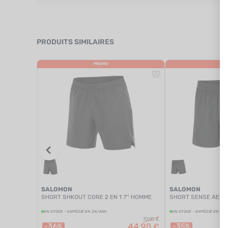
PRODUITS SIMILAIRES
PROMO
PR
SALOMON
SALOMON
SHORT SHKOUT CORE 2 EN 1 7'' HOMME
SHORT SENSE AERO
EN STOCK - EXPÉDIÉ EN 24/48H
EN STOCK - EXPÉDIÉ EN 24
70,00 €
44,90 €
-36%
-35%