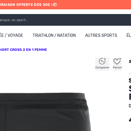
IVRAISON OFFERTE DÈS 30€ ! 📦
ETRAIT EN MAGASIN GRATUIT
E / VOYAGE
TRIATHLON / NATATION
AUTRES SPORTS
É
HORT CROSS 2 EN 1 FEMME
+
+
+
+
Comparer
Favori
R