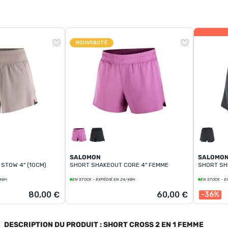
NOUVEAUTÉ
SALOMON
SALOMO
STOW 4" (10CM)
SHORT SHAKEOUT CORE 4" FEMME
SHORT SH
/48H
EN STOCK - EXPÉDIÉ EN 24/48H
EN STOCK - E
80,00 €
60,00 €
-36%
DESCRIPTION DU PRODUIT : SHORT CROSS 2 EN 1 FEMME