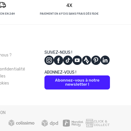
4X
SON EN 24H
PAIEMENT EN 4 FOIS SANS FRAIS DÈS 150€
s
SUIVEZ-NOUS !
nous ?
onfidentialité
ABONNEZ-VOUS !
les
Abonnez-vous à notre
okies
newsletter !
SON
CLICK &
COLLECT