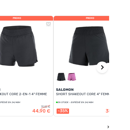
PROMO
PROMO
N
SALOMON
KOUT CORE 2-EN-1 4" FEMME
SHORT SHAKEOUT CORE 4" FEMME
XPÉDIÉ EN 24/48H
EN STOCK - EXPÉDIÉ EN 24/48H
70,00 €
60,00 €
44,90 €
38,90 €
-35%