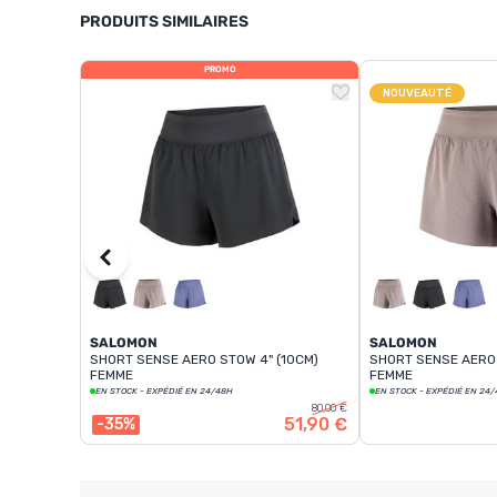
PRODUITS SIMILAIRES
PROMO
NOUVEAUTÉ
SALOMON
SALOMON
SHORT SENSE AERO STOW 4" (10CM)
SHORT SENSE AERO 
FEMME
FEMME
EN STOCK - EXPÉDIÉ EN 24/48H
EN STOCK - EXPÉDIÉ EN 24
80,00 €
51,90 €
-35%