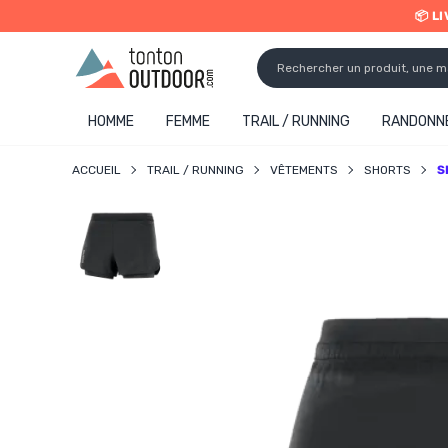
📦 L
o content
✨ R
HOMME
FEMME
TRAIL / RUNNING
RANDONNÉ
ACCUEIL
TRAIL / RUNNING
VÊTEMENTS
SHORTS
S