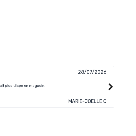
28/07/2026
ussi pratique car altra one peak 9 en 41 femme n'était plus dispo en magasin.
Je crois
MARIE-JOELLE O