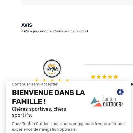
AVIS
Il n'y a pas encore d'avis sur ce produit
4.8/5
Lire plus
Basé sur
4 256
avis des 12 derniers mois
Voir tous les avis