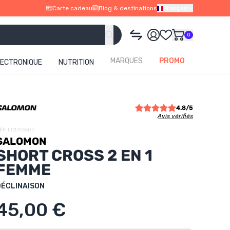
Carte cadeau
Blog & destinations
Français
0
MARQUES
PROMO
LECTRONIQUE
NUTRITION
4.8/5
Avis vérifiés
ÉF. LC1706500
SALOMON
SHORT CROSS 2 EN 1
FEMME
DÉCLINAISON
45,00 €