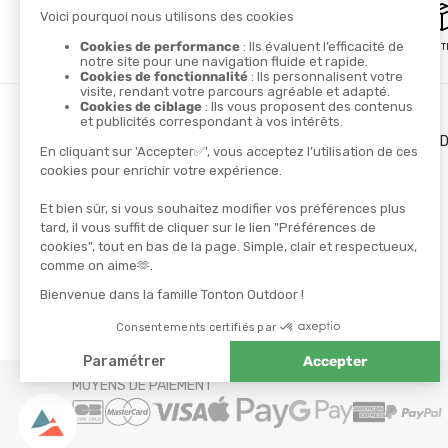
PAIEMENT SÉCURISÉ
LIVRAISON GRATUITE
LES + DE TONTON OUT
Le blog
Le cashback
Les codes promos
TROUVER UN MAGASIN
CONTACTEZ-NOUS
NOS PARTENAIRES
Athlètes
Ambassadeurs
MOYENS DE PAIEMENT