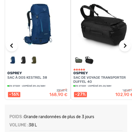
OSPREY
OSPREY
SAC À DOS KESTREL 38
SAC DE VOYAGE TRANSPORTER
DUFFEL 40
EN STOCK - EXPÉDIÉ EN 24/48H
EN STOCK - EXPÉDIÉ EN 24/48H
200,00 €
140,00
-16%
-27%
168,90 €
102,90 
POIDS :
Grande randonnées de plus de 3 jours
VOLUME :
38 L