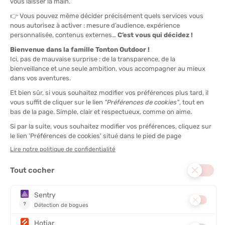
MILLET
MILLET
SAC DE COUCHAGE BAIKAL 1100
SAC DE COUCHAGE LIGHT DOWN
LONG
-5°C FEMME
EN STOCK - EXPÉDIÉ EN 24/48H
EN STOCK - EXPÉDIÉ EN 24/48H
160,00 €
-30%
111,90 €
350,00 
ENGAGEMENTS / CERTIFICATIONS :
Responsible Down Standard