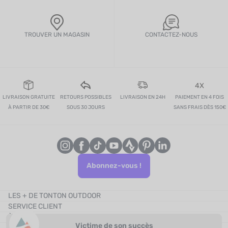
TROUVER UN MAGASIN
CONTACTEZ-NOUS
4X
LIVRAISON GRATUITE
RETOURS POSSIBLES
LIVRAISON EN 24H
PAIEMENT EN 4 FOIS
À PARTIR DE 30€
SOUS 30 JOURS
SANS FRAIS DÈS 150€
Abonnez-vous !
LES + DE TONTON OUTDOOR
SERVICE CLIENT
Le blog
À PROPOS
Le cashback
Victime de son succès
CONTACTEZ-NOUS