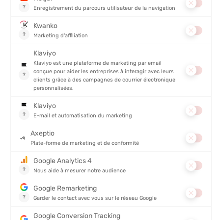
CÔTÉ OUVERTURE :
Gauche
FORME :
Sarcophage
TYPE DE GARNISSAGE :
Duvet
GENRE :
Mixte
POIDS :
730g
TEMPÉRATURE DE CONFORT :
5°C
TEMPÉRATURE EXTRÊME :
-16°C
TEMPÉRATURE LIMITE DE CONFORT :
0°C
TECHNOLOGIES :
K Dry® Down : Plume avec apprêt déperlant
DIMENSIONS (LONGUEUR X LARGEUR) :
80 x 215 cm
ENCOMBREMENT :
30 x 16 cm
DESCRIPTION DU PRODUIT : SAC DE COUCHAGE LIGHT
DOWN 0°