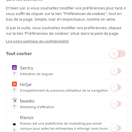
MILLET
MILLET
SAC À DOS UBIC 25
SAC À DOS UBIC 30
EN STOCK - EXPÉDIÉ EN 24/48H
EN STOCK - EXPÉDIÉ EN 24/48H
150,00 €
180,00 
VOLUME :
3 L
CONFORT