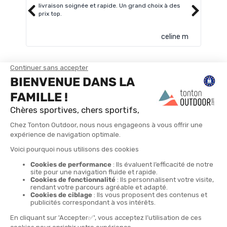
livraison soignée et rapide. Un grand choix à des
Très
prix top.
celine m
TROUVER UN MAGASIN
CONTACTEZ-NOUS
4X
LIVRAISON GRATUITE
RETOURS POSSIBLES
LIVRAISON EN 24H
PAIEMENT EN 4 FOIS
À PARTIR DE 30€
SOUS 30 JOURS
SANS FRAIS DÈS 150€