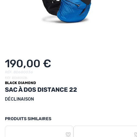
UTRITION
MARQUES
PROMO
CARTE CADEAU
MON PANIER
190,00 €
MES FAVORIS
RÉF. BD680036
RÉF. BD680036
BLACK DIAMOND
LE BLOG DES TONTONS
SAC À DOS DISTANCE 22
CONTACT
DÉCLINAISON
PRODUITS SIMILAIRES