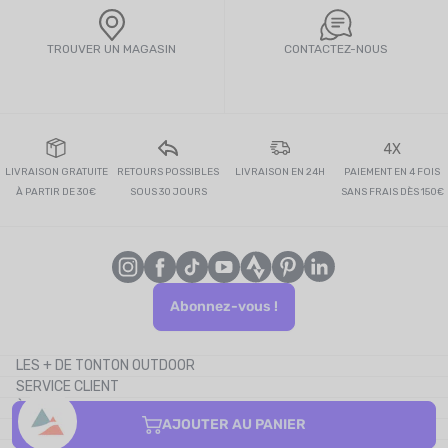
TROUVER UN MAGASIN
CONTACTEZ-NOUS
4X
LIVRAISON GRATUITE
RETOURS POSSIBLES
LIVRAISON EN 24H
PAIEMENT EN 4 FOIS
À PARTIR DE 30€
SOUS 30 JOURS
SANS FRAIS DÈS 150€
Abonnez-vous !
LES + DE TONTON OUTDOOR
SERVICE CLIENT
Le blog
À PROPOS
Le cashback
AJOUTER AU PANIER
CONTACTEZ-NOUS
Les codes promos