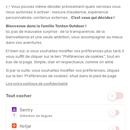
TU
QUANTITÉ
-
>> CLICK & COLLECT
Voir les stocks magasin
EN STOCK !
LIVRAISON OFFERTE
CASHBACK
Expédié en 24h
Dès 30 € d'achat
Gagnez
1,25 €
avec cet
achat !
TYPE :
Pull-Buoy
USAGE :
Apprentissage
DESCRIPTION DU PRODUIT : PULL-BUOY