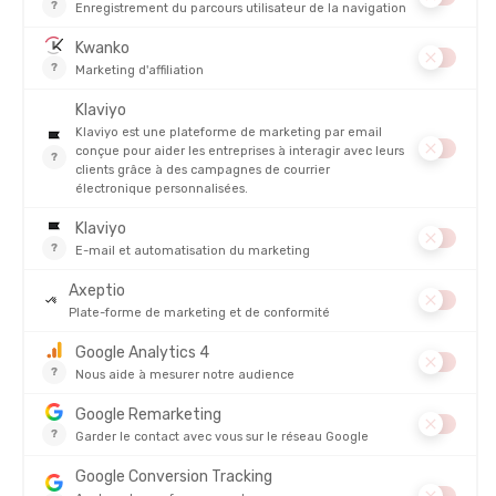
PRODUITS SIMILAIRES
ZEROD
ZEROD
PULL BUOY SWIMRUN EXTRA BOOST
PULL-BUOY PULL-KICK
NOIR
EN STOCK - EXPÉDIÉ EN 24/48H
EN STOCK - EXPÉDIÉ EN 24/48H
45,00 €
35,00 
AVIS