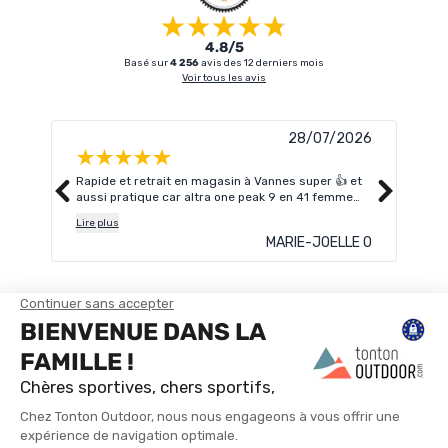
4.8/5
Basé sur
4 256
avis des 12 derniers mois
Voir tous les avis
28/07/2026
Rapide et retrait en magasin à Vannes super 👍 et
Je c
aussi pratique car altra one peak 9 en 41 femme
alle
n'était plus dispo en magasin.
Lire plus
MARIE-JOELLE O
TROUVER UN MAGASIN
CONTACTEZ-NOUS