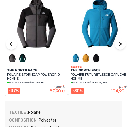
THE NORTH FACE
THE NORTH FACE
POLAIRE STORMGAP POWERGRID
POLAIRE FUTUREFLEECE CAPUCHE
HOMME
HOMME
EN STOCK - EXPÉDIÉ EN 24/48H
EN STOCK - EXPÉDIÉ EN 24/48H
140,00 €
150,00
-37%
-30%
87,90 €
104,90 
TEXTILE :
Polaire
COMPOSITION :
Polyester