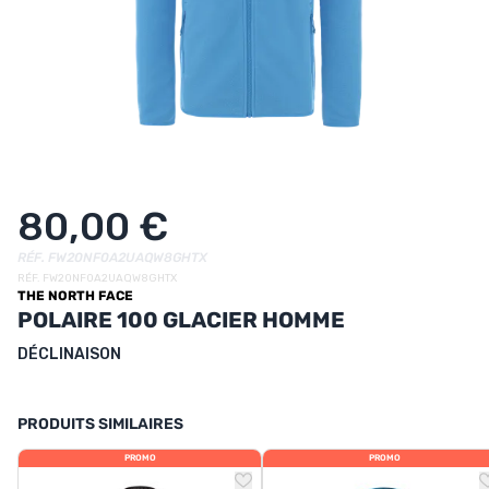
UTRITION
MARQUES
PROMO
CARTE CADEAU
MON PANIER
80,00 €
MES FAVORIS
RÉF. FW20NF0A2UAQW8GHTX
RÉF. FW20NF0A2UAQW8GHTX
THE NORTH FACE
LE BLOG DES TONTONS
POLAIRE 100 GLACIER HOMME
CONTACT
DÉCLINAISON
PRODUITS SIMILAIRES
PROMO
PROMO