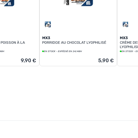
MX3
MX3
 POISSON À LA
PORRIDGE AU CHOCOLAT LYOPHILISÉ
CRÈME DE
LYOPHILIS
/48H
EN STOCK - EXPÉDIÉ EN 24/48H
EN STOCK - E
9,90 €
5,90 €