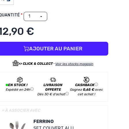
QUANTITÉ
12,90 €
AJOUTER AU PANIER
-
>> CLICK & COLLECT
Voir les stocks magasin
EN STOCK !
LIVRAISON
CASHBACK
Expédié en 24h
OFFERTE
Gagnez
0,65 €
avec
Dès 30 € d'achat
cet achat !
» À ASSOCIER AVEC
FERRINO
SET COUVERT ALU