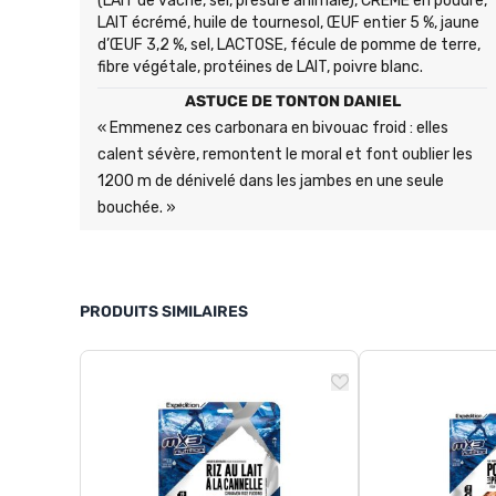
(LAIT de vache, sel, présure animale), CREME en poudre,
LAIT écrémé, huile de tournesol, ŒUF entier 5 %, jaune
d’ŒUF 3,2 %, sel, LACTOSE, fécule de pomme de terre,
fibre végétale, protéines de LAIT, poivre blanc.
ASTUCE DE TONTON DANIEL
« Emmenez ces carbonara en bivouac froid : elles
calent sévère, remontent le moral et font oublier les
1200 m de dénivelé dans les jambes en une seule
bouchée. »
PRODUITS SIMILAIRES