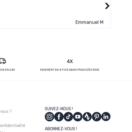
Livraiso
Lire plus
Emmanuel M
4X
SON EN 24H
PAIEMENT EN 4 FOIS SANS FRAIS DÈS 150€
s
SUIVEZ-NOUS !
nous ?
onfidentialité
ABONNEZ-VOUS !