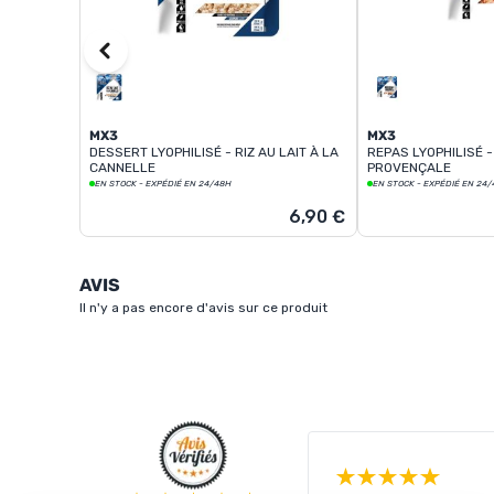
MX3
MX3
DESSERT LYOPHILISÉ - RIZ AU LAIT À LA
REPAS LYOPHILISÉ -
CANNELLE
PROVENÇALE
EN STOCK - EXPÉDIÉ EN 24/48H
EN STOCK - EXPÉDIÉ EN 24
6,90 €
AVIS
Il n'y a pas encore d'avis sur ce produit