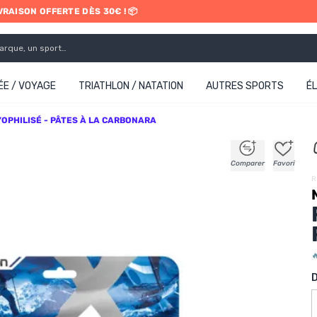
IVRAISON OFFERTE DÈS 30€ ! 📦
ETRAIT EN MAGASIN GRATUIT
E / VOYAGE
TRIATHLON / NATATION
AUTRES SPORTS
É
YOPHILISÉ - PÂTES À LA CARBONARA
+
+
+
+
Comparer
Favori
R
