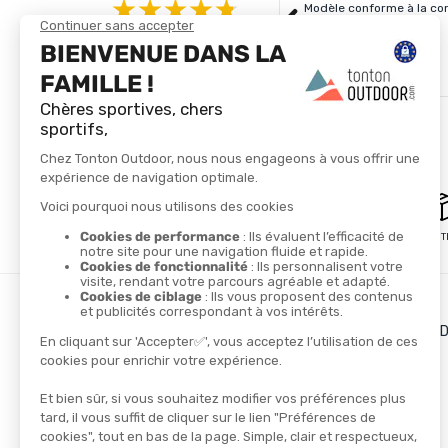
Modèle conforme à la com
4.8/5
Basé sur
4 333
avis des 12 derniers mois
Voir tous les avis
PAIEMENT SÉCURISÉ
LIVRAISON GRATUITE
LES + DE TONTON OUT
Le blog
Le cashback
Les codes promos
TROUVER UN MAGASIN
CONTACTEZ-NOUS