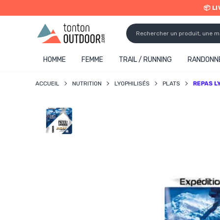
📦 L
o content
✨ R
HOMME
FEMME
TRAIL / RUNNING
RANDONNÉ
ACCUEIL
NUTRITION
LYOPHILISÉS
PLATS
REPAS L