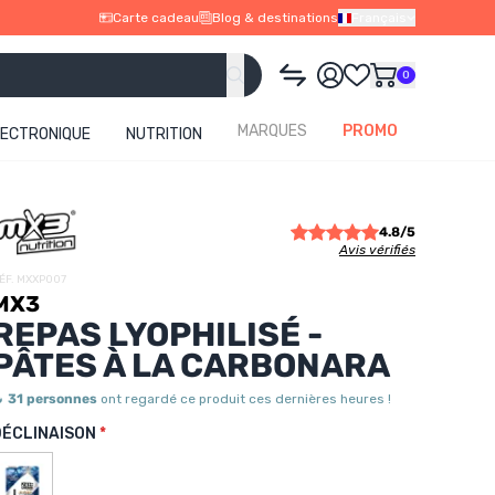
Carte cadeau
Blog & destinations
Français
0
MARQUES
PROMO
LECTRONIQUE
NUTRITION
4.8/5
Avis vérifiés
ÉF. MXXP007
MX3
REPAS LYOPHILISÉ -
PÂTES À LA CARBONARA

31 personnes
ont regardé ce produit ces dernières heures !
DÉCLINAISON