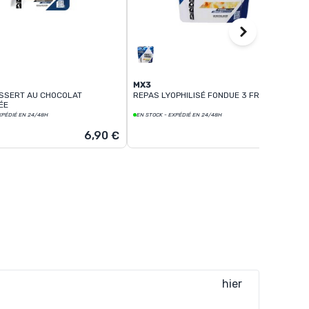
MX3
SSERT AU CHOCOLAT
REPAS LYOPHILISÉ FONDUE 3 FROMAGES
ÉE
XPÉDIÉ EN 24/48H
EN STOCK - EXPÉDIÉ EN 24/48H
6,90 €
9,90 €
hier