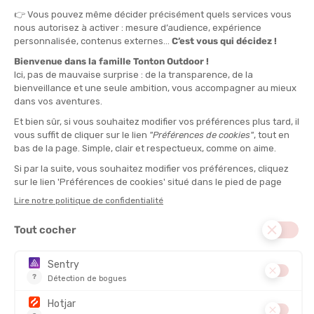
PRODUITS SIMILAIRES
PROMO
PROMO
ÉCO-CONÇU
ÉCO-CONÇU
PATAGONIA
PATAGONIA
PANTALON ALTVIA TRAIL REGULAR
PANTALON TERRAVIA PEAK
HOMME
REGULAR HOMME
EN STOCK - EXPÉDIÉ EN 24/48H
EN STOCK - EXPÉDIÉ EN 24/48H
130,00 €
170,00
-40%
-36%
77,90 €
109,00 