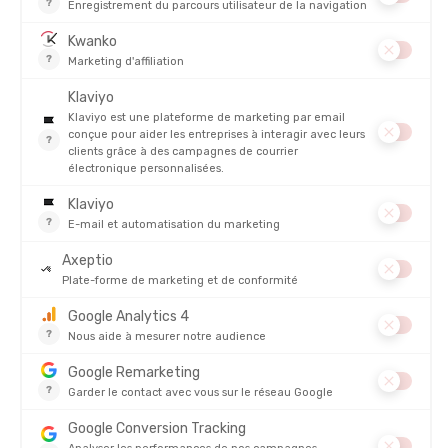
POIDS :
335 g
TECHNOLOGIES :
H2NO
RESPIRABILITÉ
DESCRIPTION DU PRODUIT : PANTALON IMPERMEABLE
TORRENTSHELL 3L HOMME
AVIS
Sur
PANTALON IMPERMEABLE TORRENTSHELL 3L HOMME
5/5
(1 avis)
5
4
3
2
1
SYLVIE
19/03/2025
Produit performant