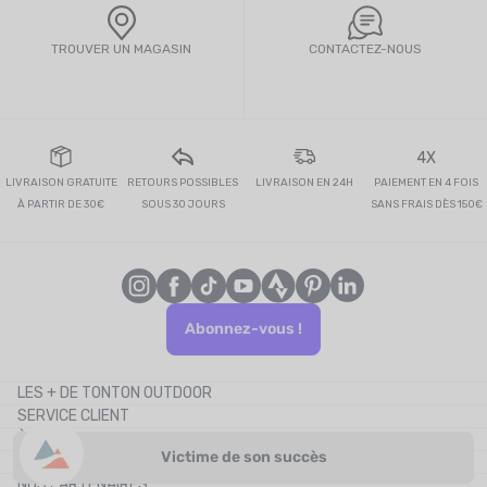
TROUVER UN MAGASIN
CONTACTEZ-NOUS
4X
LIVRAISON GRATUITE
RETOURS POSSIBLES
LIVRAISON EN 24H
PAIEMENT EN 4 FOIS
À PARTIR DE 30€
SOUS 30 JOURS
SANS FRAIS DÈS 150€
Abonnez-vous !
LES + DE TONTON OUTDOOR
SERVICE CLIENT
Le blog
À PROPOS
Le cashback
Victime de son succès
CONTACTEZ-NOUS
Les codes promos
NOS PARTENAIRES