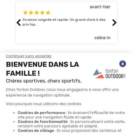
avant-hier
livraison soignée et rapide. Un grand choix à des
Très
prix top.
celine m
TROUVER UN MAGASIN
CONTACTEZ-NOUS
4X
LIVRAISON GRATUITE
RETOURS POSSIBLES
LIVRAISON EN 24H
PAIEMENT EN 4 FOIS
À PARTIR DE 30€
SOUS 30 JOURS
SANS FRAIS DÈS 150€