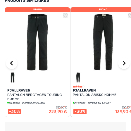
PRODUITS SIMILAIRES
PROMO
PROMO
FJALLRAVEN
FJALLRAVEN
PANTALON BERGTAGEN TOURING
PANTALON ABISKO HOMME
HOMME
EN STOCK - EXPÉDIÉ EN 24/48H
EN STOCK - EXPÉDIÉ EN 24/48H
320,00 €
200,00
-30%
-30%
223,90 €
139,90 