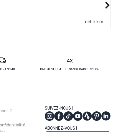
Super si
celine m
4X
SON EN 24H
PAIEMENT EN 4 FOIS SANS FRAIS DÈS 150€
s
SUIVEZ-NOUS !
nous ?
onfidentialité
ABONNEZ-VOUS !