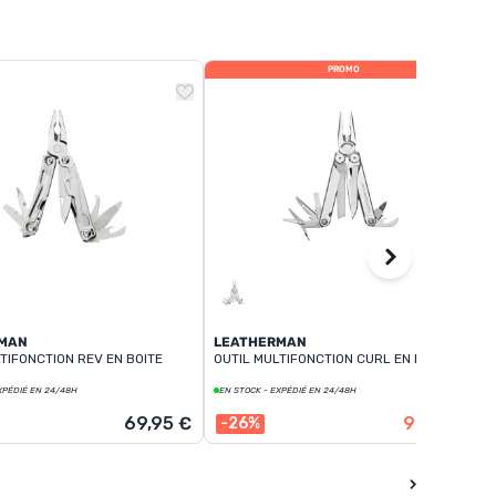
PROMO
MAN
LEATHERMAN
TIFONCTION REV EN BOITE
OUTIL MULTIFONCTION CURL EN BOITE
XPÉDIÉ EN 24/48H
EN STOCK - EXPÉDIÉ EN 24/48H
124,95 €
69,95 €
92,90 €
-26%