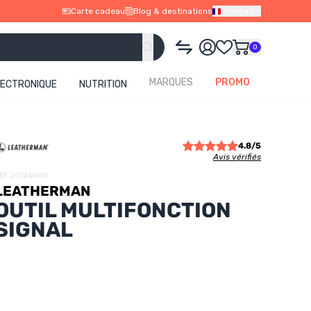
Carte cadeau
Blog & destinations
Français
0
MARQUES
PROMO
LECTRONIQUE
NUTRITION
4.8/5
Avis vérifiés
ÉF. 202246001
LEATHERMAN
OUTIL MULTIFONCTION
SIGNAL