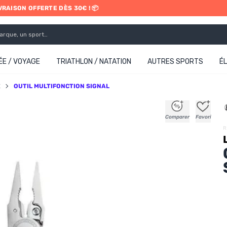
IVRAISON OFFERTE DÈS 30€ ! 📦
ETRAIT EN MAGASIN GRATUIT
E / VOYAGE
TRIATHLON / NATATION
AUTRES SPORTS
É
E
OUTIL MULTIFONCTION SIGNAL
+
+
+
+
Comparer
Favori
R