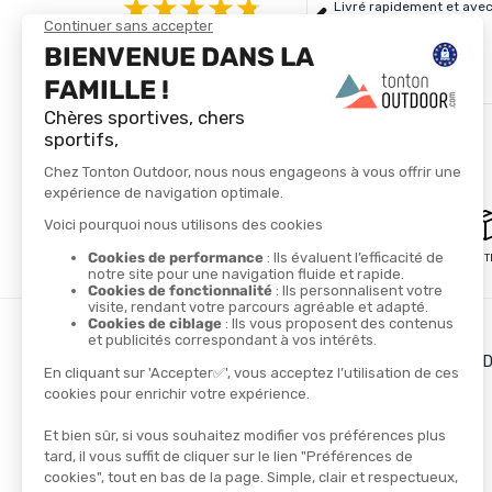
Livré rapidement et avec
4.8/5
Basé sur
4 327
avis des 12 derniers mois
Voir tous les avis
PAIEMENT SÉCURISÉ
LIVRAISON GRATUITE
LES + DE TONTON OUT
Le blog
Le cashback
Les codes promos
TROUVER UN MAGASIN
CONTACTEZ-NOUS
NOS PARTENAIRES