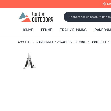
📦 L
o content
✨ R
HOMME
FEMME
TRAIL / RUNNING
RANDONNÉ
ACCUEIL
RANDONNÉE / VOYAGE
CUISINE
COUTELLERI