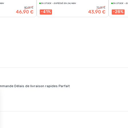
/48H
EN STOCK - EXPÉDIÉ EN 24/48H
EN STOCK - E
80,00 €
75,00 €
46,90 €
43,90 €
-41%
-28%
mande Délais de livraison rapides Parfait