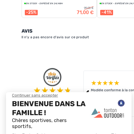
EN STOCK - EXPÉDIÉ EN 24/48H
EN STOCK - EXPÉDIÉ EN 24
95,00 €
71,00 €
-25%
-41%
AVIS
Il n'y a pas encore d'avis sur ce produit
Modèle conforme à la com
4.8/5
Basé sur
4 333
avis des 12 derniers mois
Voir tous les avis