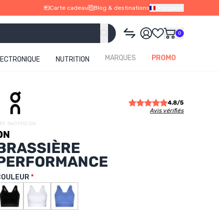
Carte cadeau
Blog & destinations
Français
0
MARQUES
PROMO
LECTRONIQUE
NUTRITION
4.8/5
Avis vérifiés
ÉF. 1WG1013.ON
ON
BRASSIÈRE
PERFORMANCE
COULEUR