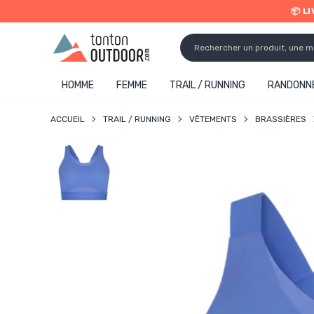
📦 L
o content
✨ R
HOMME
FEMME
TRAIL / RUNNING
RANDONNÉ
ACCUEIL
TRAIL / RUNNING
VÊTEMENTS
BRASSIÈRES