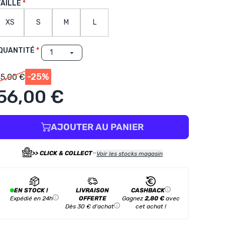
TAILLE
XS
S
M
L
QUANTITÉ
-25%
75,00 €
56,00 €
AJOUTER AU PANIER
-
>> CLICK & COLLECT
Voir les stocks magasin
EN STOCK !
LIVRAISON
CASHBACK
Expédié en 24h
OFFERTE
Gagnez
2,80 €
avec
Dès 30 € d'achat
cet achat !