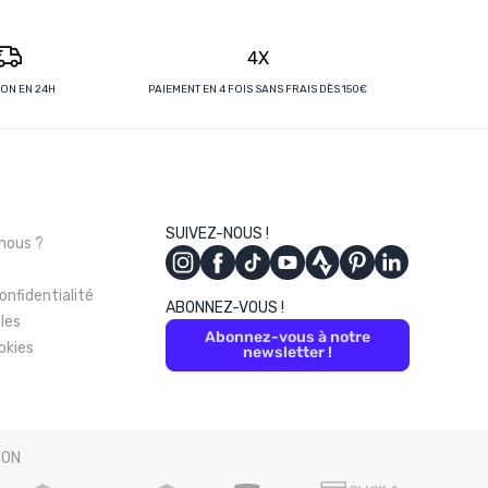
4X
SON EN 24H
PAIEMENT EN 4 FOIS SANS FRAIS DÈS 150€
s
SUIVEZ-NOUS !
nous ?
onfidentialité
ABONNEZ-VOUS !
les
Abonnez-vous à notre
okies
newsletter !
SON