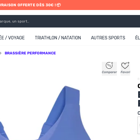
IVRAISON OFFERTE DÈS 30€ ! 📦
ETRAIT EN MAGASIN GRATUIT
E / VOYAGE
TRIATHLON / NATATION
AUTRES SPORTS
É
BRASSIÈRE PERFORMANCE
+
+
+
+
Comparer
Favori
R