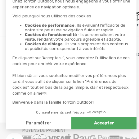
PAIEMENT SÉCURISÉ
LIVRAISON GRATUITE
LES + DE TONTON OUT
Le blog
Le cashback
Les codes promos
TROUVER UN MAGASIN
CONTACTEZ-NOUS
NOS PARTENAIRES
Athlètes
Ambassadeurs
MOYENS DE PAIEMENT