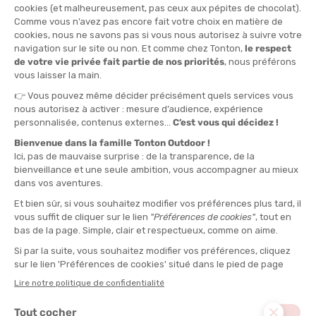
1L
QUANTITÉ
-
>> CLICK & COLLECT
Voir les stocks magasin
EN STOCK !
LIVRAISON OFFERTE
CASHBACK
Expédié en 24h
Dès 30 € d'achat
Gagnez
1,65 €
avec cet
achat !
L'AVIS DE TONTON VIANNEY
“Idéal pour tous ceux qui veulent prolonger la vie de
leurs équipements en duvet, même dans les conditions
humides.“