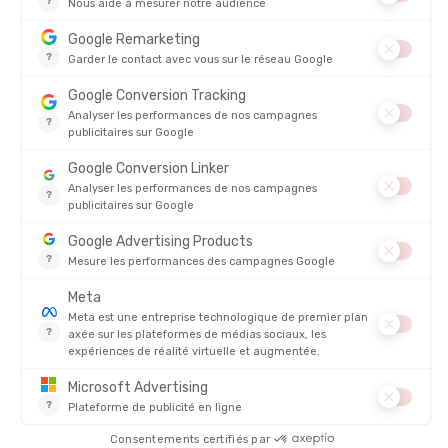
NIKWAX
NIKWAX
NETTOYANT POUR CUIR
BROSSE SPÉCIALE NUBUCK
EN STOCK - EXPÉDIÉ EN 24/48H
EN STOCK - EXPÉDIÉ EN 24/48H
12,50 €
5,00 
AVIS
Il n'y a pas encore d'avis sur ce produit
4.8/5
Basé sur
4 333
avis des 12 derniers mois
Voir tous les avis