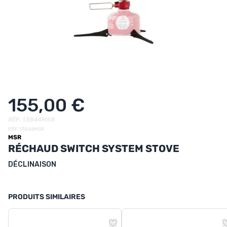
UTRITION
MARQUES
PROMO
CARTE CADEAU
MON PANIER
155,00 €
MES FAVORIS
RÉF. 13844MSR
RÉF. 13844MSR
MSR
LE BLOG DES TONTONS
RÉCHAUD SWITCH SYSTEM STOVE
CONTACT
DÉCLINAISON
PRODUITS SIMILAIRES