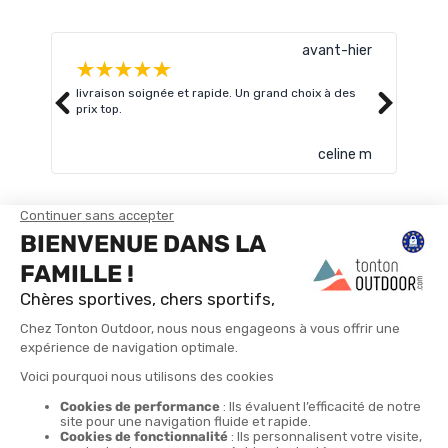
avant-hier
livraison soignée et rapide. Un grand choix à des
Très
prix top.
celine m
TROUVER UN MAGASIN
CONTACTEZ-NOUS
4X
LIVRAISON GRATUITE
RETOURS POSSIBLES
LIVRAISON EN 24H
PAIEMENT EN 4 FOIS