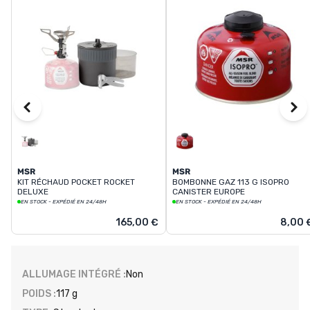
MSR
MSR
KIT RÉCHAUD POCKET ROCKET
BOMBONNE GAZ 113 G ISOPRO
DELUXE
CANISTER EUROPE
EN STOCK - EXPÉDIÉ EN 24/48H
EN STOCK - EXPÉDIÉ EN 24/48H
165,00 €
8,00 
ALLUMAGE INTÉGRÉ :
Non
POIDS :
117 g