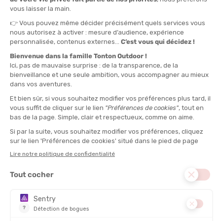
TAILLE
75
90
100
QUANTITÉ
-
>> CLICK & COLLECT
Voir les stocks magasin
EN STOCK !
LIVRAISON OFFERTE
CASHBACK
Expédié en 24h
Dès 30 € d'achat
Gagnez
1,25 €
avec cet
achat !
TYPE :
Jammer
DISCIPLINE :
Natation
DESCRIPTION DU PRODUIT : JAMMER GLEAM SWIM
HOMME