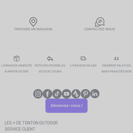
TROUVER UN MAGASIN
CONTACTEZ-NOUS
4X
LIVRAISON GRATUITE
RETOURS POSSIBLES
LIVRAISON EN 24H
PAIEMENT EN 4 FOIS
À PARTIR DE 30€
SOUS 30 JOURS
SANS FRAIS DÈS 150€
Abonnez-vous !
LES + DE TONTON OUTDOOR
SERVICE CLIENT
Le blog