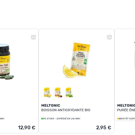
MELTONIC
MELTONI
BOISSON ANTIOXYDANTE BIO
PURÉE ÉN
/48H
EN STOCK - EXPÉDIÉ EN 24/48H
BIENTÔT DISP
12,90 €
2,95 €