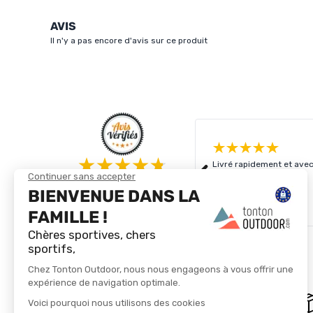
AVIS
Il n'y a pas encore d'avis sur ce produit
Livré rapidement et avec
4.8/5
Basé sur
4 327
avis des 12 derniers mois
Voir tous les avis