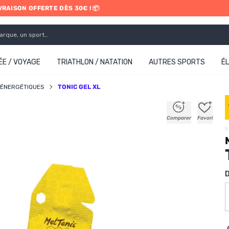
IVRAISON OFFERTE DÈS 30€ ! 📦
ETRAIT EN MAGASIN GRATUIT
E / VOYAGE
TRIATHLON / NATATION
AUTRES SPORTS
É
 ÉNERGÉTIQUES
TONIC GEL XL
+
+
+
+
Comparer
Favori
R