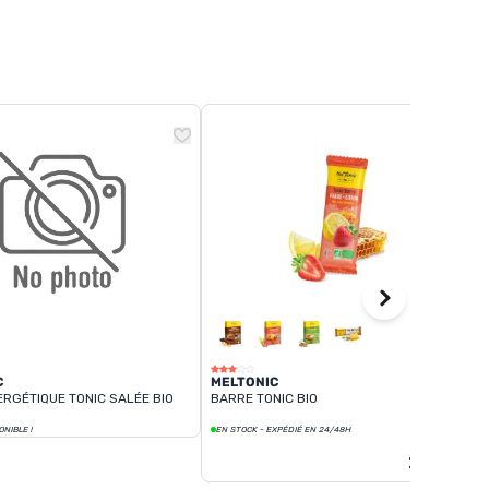
C
MELTONIC
ERGÉTIQUE TONIC SALÉE BIO
BARRE TONIC BIO
ONIBLE !
EN STOCK - EXPÉDIÉ EN 24/48H
2,60 €