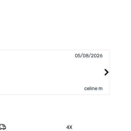
05/08/2026
Super si
celine m
4X