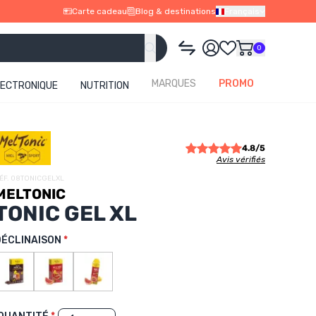
Carte cadeau
Blog & destinations
Français
0
MARQUES
PROMO
LECTRONIQUE
NUTRITION
4.8/5
Avis vérifiés
ÉF. 08TONICGELXL
MELTONIC
TONIC GEL XL
DÉCLINAISON