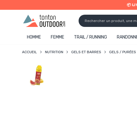
📦 L
o content
✨ R
HOMME
FEMME
TRAIL / RUNNING
RANDONNÉ
ACCUEIL
NUTRITION
GELS ET BARRES
GELS / PURÉES