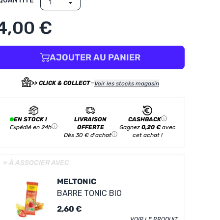
QUANTITÉ
4,00 €
AJOUTER AU PANIER
-
>> CLICK & COLLECT
Voir les stocks magasin
EN STOCK !
LIVRAISON
CASHBACK
Expédié en 24h
OFFERTE
Gagnez
0,20 €
avec
Dès 30 € d'achat
cet achat !
» À ASSOCIER AVEC
MELTONIC
BARRE TONIC BIO
2,60 €
VOIR LE PRODUIT