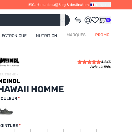
Carte cadeau
Blog & destinations
Français
0
MARQUES
PROMO
LECTRONIQUE
NUTRITION
4.8/5
Avis vérifiés
ÉF. 3389MEIN
MEINDL
HAWAII HOMME
COULEUR
POINTURE