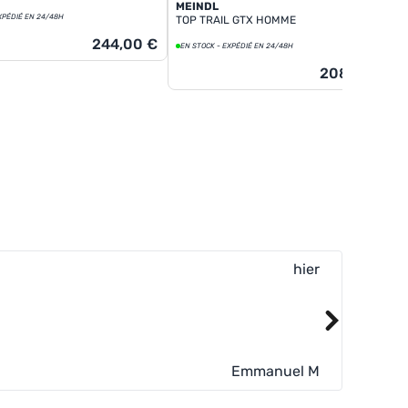
MEINDL
XPÉDIÉ EN 24/48H
TOP TRAIL GTX HOMME
244,00 €
EN STOCK - EXPÉDIÉ EN 24/48H
208,00 €
hier
Livraiso
Lire plus
Emmanuel M