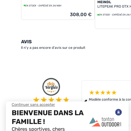
MEINDL
EN STOCK - EXPÉDIÉ EN 24/48H
LITEPEAK PRO GTX
308,00 €
EN STOCK - EXPÉDIÉ EN 24
AVIS
Il n'y a pas encore d'avis sur ce produit
Modèle conforme à la com
4.8/5
Basé sur
4 333
avis des 12 derniers mois
Voir tous les avis