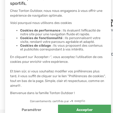
PAIEMENT SÉCURISÉ
LIVRAISON GRATUITE
LES + DE TONTON OUT
Le blog
Le cashback
Les codes promos
TROUVER UN MAGASIN
CONTACTEZ-NOUS
NOS PARTENAIRES
Athlètes
Ambassadeurs