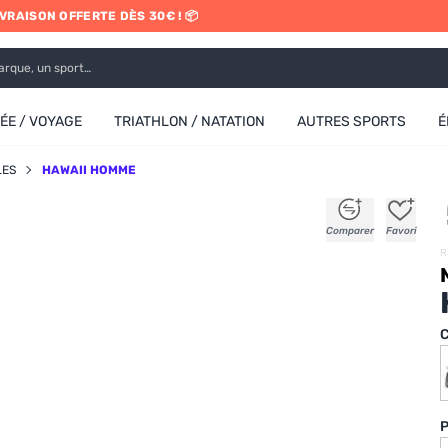
IVRAISON OFFERTE DÈS 30€ ! 📦
RETRAIT EN MAGASIN GRATUIT
E / VOYAGE
TRIATHLON / NATATION
AUTRES SPORTS
É
LES
HAWAII HOMME
+
+
+
+
Comparer
Favori
R