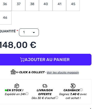
36
37
38
40
41
45
46
QUANTITÉ
148,00 €
AJOUTER AU PANIER
-
>> CLICK & COLLECT
Voir les stocks magasin
EN STOCK !
LIVRAISON
CASHBACK
Expédié en 24h
OFFERTE
Gagnez
7,40 €
avec
Dès 30 € d'achat
cet achat !