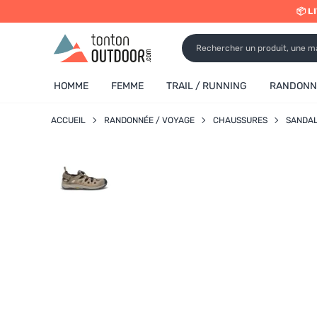
📦 L
o content
✨ 
HOMME
FEMME
TRAIL / RUNNING
RANDONNÉ
ACCUEIL
RANDONNÉE / VOYAGE
CHAUSSURES
SANDA