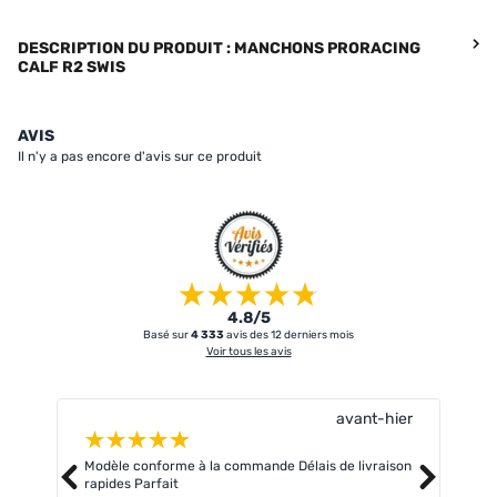
DESCRIPTION DU PRODUIT : MANCHONS PRORACING
CALF R2 SWIS
AVIS
Il n'y a pas encore d'avis sur ce produit
4.8/5
Basé sur
4 333
avis des 12 derniers mois
Voir tous les avis
avant-hier
Modèle conforme à la commande Délais de livraison
Livr
rapides Parfait
atte