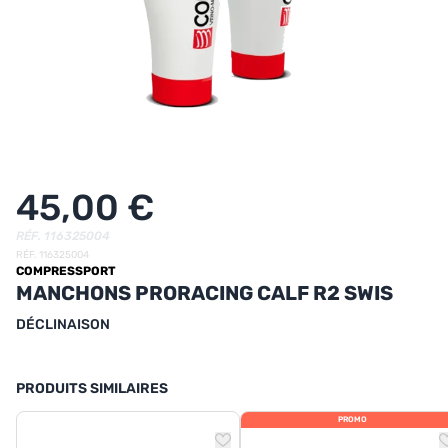
UTRITION
MARQUES
PROMO
CARTE CADEAU
MON PANIER
45,00 €
MES FAVORIS
RÉF. 116325004
RÉF. 116325004
COMPRESSPORT
LE BLOG DES TONTONS
MANCHONS PRORACING CALF R2 SWIS
CONTACT
DÉCLINAISON
PRODUITS SIMILAIRES
PROMO